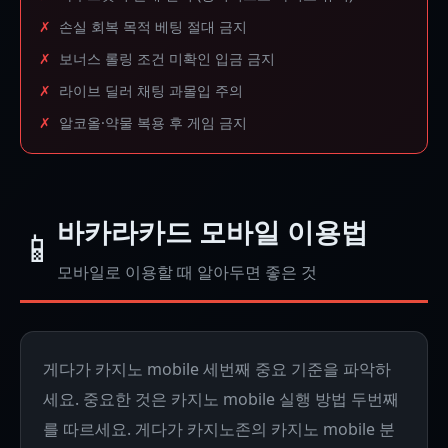
✗
손실 회복 목적 베팅 절대 금지
✗
보너스 롤링 조건 미확인 입금 금지
✗
라이브 딜러 채팅 과몰입 주의
✗
알코올·약물 복용 후 게임 금지
바카라카드 모바일 이용법
📱
모바일로 이용할 때 알아두면 좋은 것
게다가 카지노 mobile 세번째 중요 기준을 파악하
세요. 중요한 것은 카지노 mobile 실행 방법 두번째
를 따르세요. 게다가 카지노존의 카지노 mobile 분