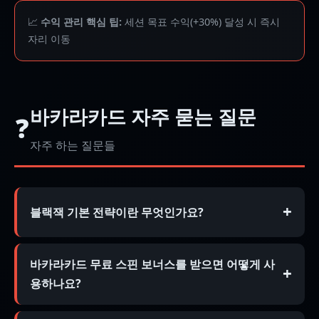
📈
수익 관리 핵심 팁:
세션 목표 수익(+30%) 달성 시 즉시
자리 이동
바카라카드 자주 묻는 질문
❓
자주 하는 질문들
블랙잭 기본 전략이란 무엇인가요?
딜러의 업카드와 자신의 패를 기준으로 최적의 결정
바카라카드 무료 스핀 보너스를 받으면 어떻게 사
(히트/스탠드/더블/스플릿)을 내리는 수학적 전략입
용하나요?
니다. 적용 시 하우스엣지를 0.5% 이하로 줄일 수 있
습니다.
지정된 슬롯 게임에서 무료로 스핀할 수 있습니다. 수