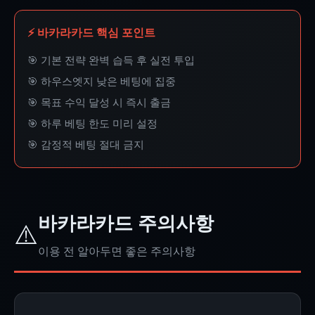
⚡ 바카라카드 핵심 포인트
🎯 기본 전략 완벽 습득 후 실전 투입
🎯 하우스엣지 낮은 베팅에 집중
🎯 목표 수익 달성 시 즉시 출금
🎯 하루 베팅 한도 미리 설정
🎯 감정적 베팅 절대 금지
바카라카드 주의사항
⚠️
이용 전 알아두면 좋은 주의사항