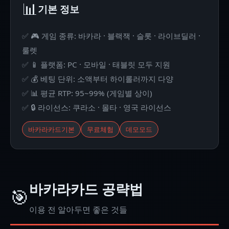
📊
기본 정보
✅ 🎮 게임 종류: 바카라 · 블랙잭 · 슬롯 · 라이브딜러 ·
룰렛
✅ 📱 플랫폼: PC · 모바일 · 태블릿 모두 지원
✅ 💰 베팅 단위: 소액부터 하이롤러까지 다양
✅ 📊 평균 RTP: 95~99% (게임별 상이)
✅ 🔒 라이선스: 쿠라소 · 몰타 · 영국 라이선스
바카라카드기본
무료체험
데모모드
바카라카드 공략법
🎯
이용 전 알아두면 좋은 것들