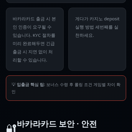
바카라카드 출금 시 본
게다가 카지노 deposit
인 인증이 요구될 수
실행 방법 세번째를 실
있습니다. KYC 절차를
천하세요.
미리 완료해두면 긴급
출금 시 지연 없이 처
리할 수 있습니다.
💡
입출금 핵심 팁:
보너스 수령 후 롤링 조건 게임별 차이 확
인
바카라카드 보안 · 안전
🔐