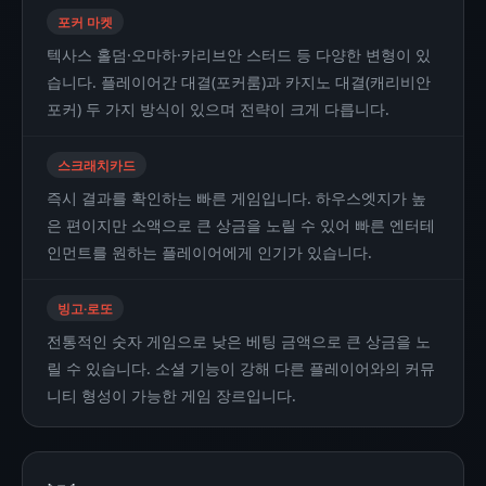
포커 마켓
텍사스 홀덤·오마하·카리브안 스터드 등 다양한 변형이 있
습니다. 플레이어간 대결(포커룸)과 카지노 대결(캐리비안
포커) 두 가지 방식이 있으며 전략이 크게 다릅니다.
스크래치카드
즉시 결과를 확인하는 빠른 게임입니다. 하우스엣지가 높
은 편이지만 소액으로 큰 상금을 노릴 수 있어 빠른 엔터테
인먼트를 원하는 플레이어에게 인기가 있습니다.
빙고·로또
전통적인 숫자 게임으로 낮은 베팅 금액으로 큰 상금을 노
릴 수 있습니다. 소셜 기능이 강해 다른 플레이어와의 커뮤
니티 형성이 가능한 게임 장르입니다.