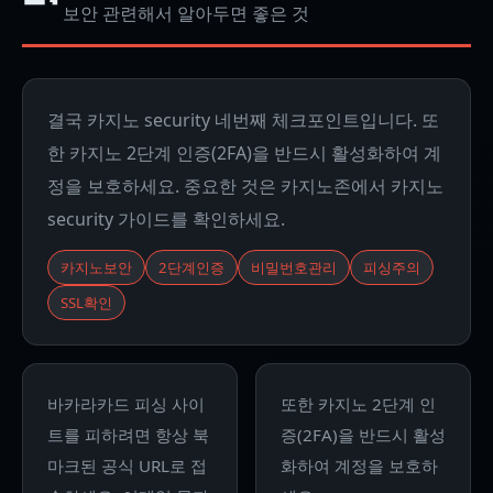
보안 관련해서 알아두면 좋은 것
결국 카지노 security 네번째 체크포인트입니다. 또
한 카지노 2단계 인증(2FA)을 반드시 활성화하여 계
정을 보호하세요. 중요한 것은 카지노존에서 카지노
security 가이드를 확인하세요.
카지노보안
2단계인증
비밀번호관리
피싱주의
SSL확인
바카라카드 피싱 사이
또한 카지노 2단계 인
트를 피하려면 항상 북
증(2FA)을 반드시 활성
마크된 공식 URL로 접
화하여 계정을 보호하