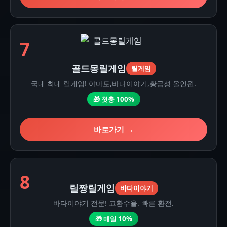
7
골드몽릴게임
릴게임
국내 최대 릴게임! 야마토,바다이야기,황금성 올인원.
🎁 첫충 100%
바로가기 →
8
릴짱릴게임
바다이야기
바다이야기 전문! 고환수율. 빠른 환전.
🎁 매일 10%