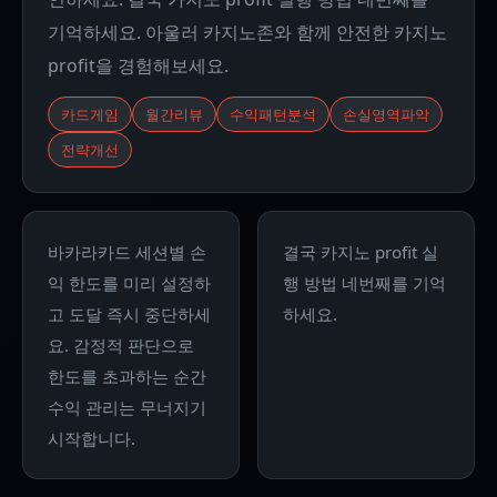
기억하세요. 아울러 카지노존와 함께 안전한 카지노
profit을 경험해보세요.
카드게임
월간리뷰
수익패턴분석
손실영역파악
전략개선
바카라카드 세션별 손
결국 카지노 profit 실
익 한도를 미리 설정하
행 방법 네번째를 기억
고 도달 즉시 중단하세
하세요.
요. 감정적 판단으로
한도를 초과하는 순간
수익 관리는 무너지기
시작합니다.