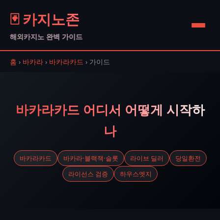
🃏 카지노존
해외카지노 완벽 가이드
홈
›
바카라
›
바카라카드
› 가이드
바카라카드 어디서 어떻게 시작하
나
바카라카드
바카라·블랙잭·슬롯
라이브 딜러
당일환전
라이선스 검증
하우스엣지