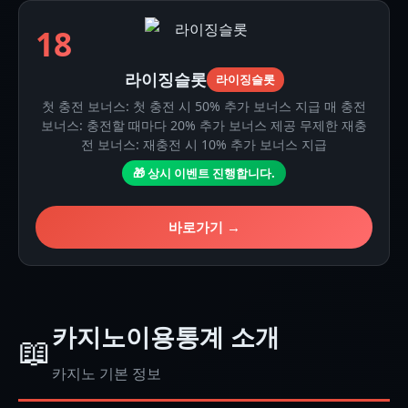
18
라이징슬롯
라이징슬롯
첫 충전 보너스: 첫 충전 시 50% 추가 보너스 지급 매 충전
보너스: 충전할 때마다 20% 추가 보너스 제공 무제한 재충
전 보너스: 재충전 시 10% 추가 보너스 지급
🎁 상시 이벤트 진행합니다.
바로가기 →
카지노이용통계 소개
📖
카지노 기본 정보