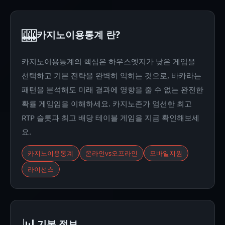
🎰
카지노이용통계 란?
카지노이용통계의 핵심은 하우스엣지가 낮은 게임을
선택하고 기본 전략을 완벽히 익히는 것으로, 바카라는
패턴을 분석해도 미래 결과에 영향을 줄 수 없는 완전한
확률 게임임을 이해하세요. 카지노존가 엄선한 최고
RTP 슬롯과 최고 배당 테이블 게임을 지금 확인해보세
요.
카지노이용통계
온라인vs오프라인
모바일지원
라이선스
📊
기본 정보