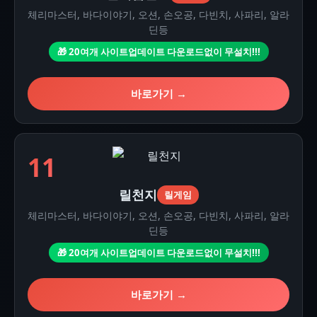
체리마스터, 바다이야기, 오션, 손오공, 다빈치, 사파리, 알라
딘등
🎁 20여개 사이트업데이트 다운로드없이 무설치!!!
바로가기 →
11
릴천지
릴게임
체리마스터, 바다이야기, 오션, 손오공, 다빈치, 사파리, 알라
딘등
🎁 20여개 사이트업데이트 다운로드없이 무설치!!!
바로가기 →