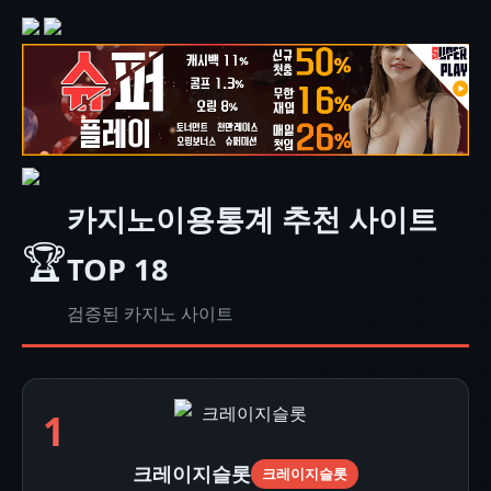
카지노이용통계 추천 사이트
🏆
TOP 18
검증된 카지노 사이트
1
크레이지슬롯
크레이지슬롯