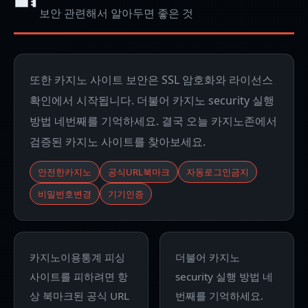
보안 관련해서 알아두면 좋은 것
또한 카지노 사이트 보안은 SSL 암호화와 라이선스
확인에서 시작됩니다. 더불어 카지노 security 실행
방법 네번째를 기억하세요. 결국 오늘 카지노존에서
검증된 카지노 사이트를 찾아보세요.
안전한카지노
공식URL북마크
자동로그인금지
비밀번호변경
기기인증
카지노이용통계 피싱
더불어 카지노
사이트를 피하려면 항
security 실행 방법 네
상 북마크된 공식 URL
번째를 기억하세요.