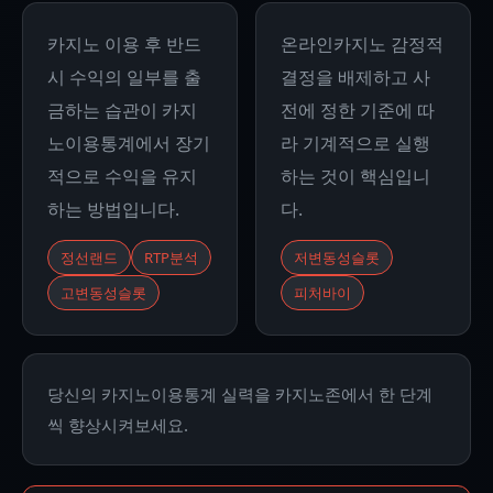
카지노 이용 후 반드
온라인카지노 감정적
시 수익의 일부를 출
결정을 배제하고 사
금하는 습관이 카지
전에 정한 기준에 따
노이용통계에서 장기
라 기계적으로 실행
적으로 수익을 유지
하는 것이 핵심입니
하는 방법입니다.
다.
정선랜드
RTP분석
저변동성슬롯
고변동성슬롯
피처바이
당신의 카지노이용통계 실력을 카지노존에서 한 단계
씩 향상시켜보세요.