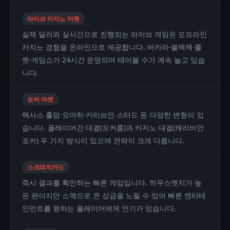
라이브 카지노 마켓
실제 딜러와 실시간으로 진행되는 라이브 게임은 오프라인
카지노 경험을 온라인으로 제공합니다. 바카라·블랙잭·룰
렛·게임쇼가 24시간 운영되며 테이블 수가 계속 늘고 있습
니다.
포커 마켓
텍사스 홀덤·오마하·카리브안 스터드 등 다양한 변형이 있
습니다. 플레이어간 대결(포커룸)과 카지노 대결(캐리비안
포커) 두 가지 방식이 있으며 전략이 크게 다릅니다.
스크래치카드
즉시 결과를 확인하는 빠른 게임입니다. 하우스엣지가 높
은 편이지만 소액으로 큰 상금을 노릴 수 있어 빠른 엔터테
인먼트를 원하는 플레이어에게 인기가 있습니다.