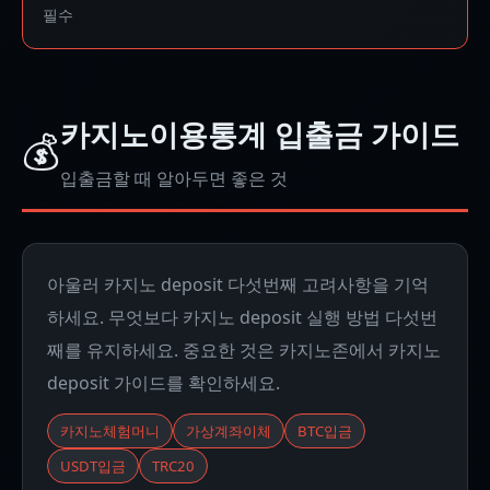
필수
카지노이용통계 입출금 가이드
💰
입출금할 때 알아두면 좋은 것
아울러 카지노 deposit 다섯번째 고려사항을 기억
하세요. 무엇보다 카지노 deposit 실행 방법 다섯번
째를 유지하세요. 중요한 것은 카지노존에서 카지노
deposit 가이드를 확인하세요.
카지노체험머니
가상계좌이체
BTC입금
USDT입금
TRC20