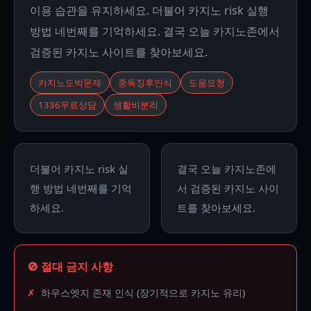
이용 습관을 유지하세요. 더불어 카지노 risk 실행
방법 네번째를 기억하세요. 결국 오늘 카지노존에서
검증된 카지노 사이트를 찾아보세요.
카지노도박문제
중독징후인식
도움요청
1336무료상담
생활비분리
더불어 카지노 risk 실
결국 오늘 카지노존에
행 방법 네번째를 기억
서 검증된 카지노 사이
하세요.
트를 찾아보세요.
🚫 절대 금지 사항
✗
하우스엣지 존재 인식 (장기적으로 카지노 유리)