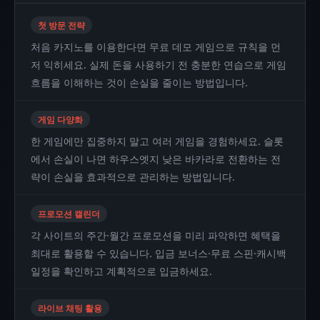
첫 방문 전략
처음 카지노를 이용한다면 무료 데모 게임으로 규칙을 먼
저 익히세요. 실제 돈을 사용하기 전 충분한 연습으로 게임
흐름을 이해하는 것이 손실을 줄이는 방법입니다.
게임 다양화
한 게임에만 집중하지 말고 여러 게임을 경험하세요. 슬롯
에서 손실이 나면 하우스엣지 낮은 바카라로 전환하는 전
략이 손실을 효과적으로 관리하는 방법입니다.
프로모션 캘린더
각 사이트의 주간·월간 프로모션을 미리 파악하면 혜택을
최대로 활용할 수 있습니다. 입금 보너스·무료 스핀·캐시백
일정을 확인하고 계획적으로 입금하세요.
라이브 채팅 활용