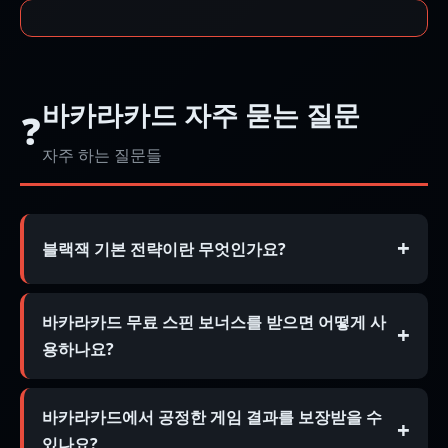
바카라카드 자주 묻는 질문
❓
자주 하는 질문들
블랙잭 기본 전략이란 무엇인가요?
딜러의 업카드와 자신의 패를 기준으로 최적의 결정
바카라카드 무료 스핀 보너스를 받으면 어떻게 사
(히트/스탠드/더블/스플릿)을 내리는 수학적 전략입
용하나요?
니다. 적용 시 하우스엣지를 0.5% 이하로 줄일 수 있
습니다.
지정된 슬롯 게임에서 무료로 스핀할 수 있습니다. 수
바카라카드에서 공정한 게임 결과를 보장받을 수
익이 발생하면 롤링 조건을 충족한 후 출금이 가능합
있나요?
니다.