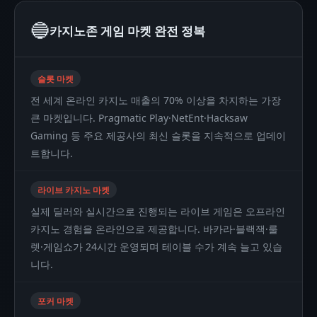
🔵
카지노존 게임 마켓 완전 정복
슬롯 마켓
전 세계 온라인 카지노 매출의 70% 이상을 차지하는 가장
큰 마켓입니다. Pragmatic Play·NetEnt·Hacksaw
Gaming 등 주요 제공사의 최신 슬롯을 지속적으로 업데이
트합니다.
라이브 카지노 마켓
실제 딜러와 실시간으로 진행되는 라이브 게임은 오프라인
카지노 경험을 온라인으로 제공합니다. 바카라·블랙잭·룰
렛·게임쇼가 24시간 운영되며 테이블 수가 계속 늘고 있습
니다.
포커 마켓