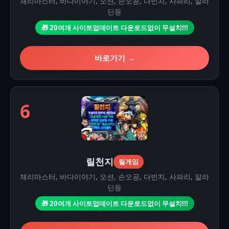
체리마스터, 바다이야기, 오션, 손오공, 다빈치, 사파리, 알라
딘등
🎁 20여개 사이트업데이트 다운로드없이 무설치!!!
바로가기 →
6
릴천지
릴게임
체리마스터, 바다이야기, 오션, 손오공, 다빈치, 사파리, 알라
딘등
🎁 20여개 사이트업데이트 다운로드없이 무설치!!!