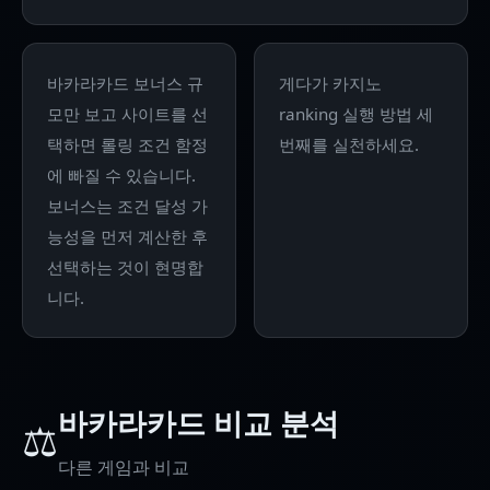
바카라카드 보너스 규
게다가 카지노
모만 보고 사이트를 선
ranking 실행 방법 세
택하면 롤링 조건 함정
번째를 실천하세요.
에 빠질 수 있습니다.
보너스는 조건 달성 가
능성을 먼저 계산한 후
선택하는 것이 현명합
니다.
바카라카드 비교 분석
⚖️
다른 게임과 비교