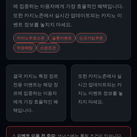
에 집중하는 이용자에게 가장 효율적인 혜택입니다.
또한 카지노존에서 실시간 업데이트되는 카지노 이
벤트 정보를 놓치지 마세요.
카지노무료스핀
슬롯이벤트
신규가입쿠폰
무료베팅
스핀조건
결국 카지노 특정 장르
또한 카지노존에서 실
전용 이벤트는 해당 장
시간 업데이트되는 카
르에 집중하는 이용자
지노 이벤트 정보를 놓
에게 가장 효율적인 혜
치지 마세요.
택입니다.
⚠️
이벤트 이용 전 주의:
보너스에는 롤링 조건이 있습니다.