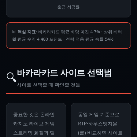
출금 성공률
📊
핵심 지표:
바카라카드 평균 배당 마진 4.7% · 상위 베터
월 평균 수익 4,480 포인트 · 전략 적용 평균 승률 54%
바카라카드 사이트 선택법
🔍
사이트 선택할 때 확인할 것들
중요한 것은 온라인
동일 게임 기준으로
카지노 라이브 게임
RTP·하우스엣지을
스트리밍 화질과 딜
(를) 비교하면 사이트