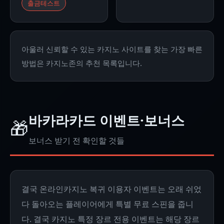
출금테스트
아울러 신뢰할 수 있는 카지노 사이트를 찾는 가장 빠른
방법은 카지노존의 추천 목록입니다.
바카라카드 이벤트·보너스
🎁
보너스 받기 전 확인할 것들
결국 온라인카지노 복귀 이용자 이벤트는 오래 쉬었
다 돌아오는 플레이어에게 특별 무료 스핀을 줍니
다. 결국 카지노 특정 장르 전용 이벤트는 해당 장르