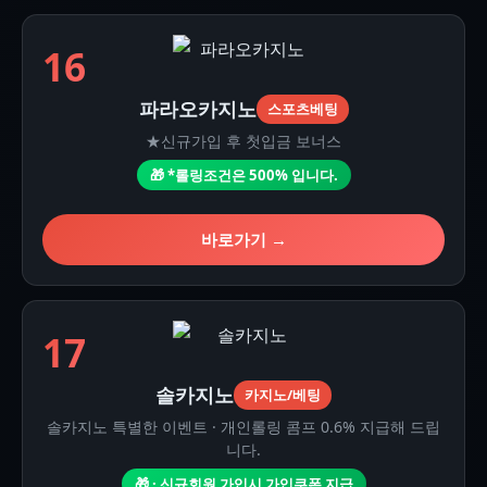
16
파라오카지노
스포츠베팅
★신규가입 후 첫입금 보너스
🎁 *롤링조건은 500% 입니다.
바로가기 →
17
솔카지노
카지노/베팅
솔카지노 특별한 이벤트 · 개인롤링 콤프 0.6% 지급해 드립
니다.
🎁 · 신규회원 가입시 가입쿠폰 지급