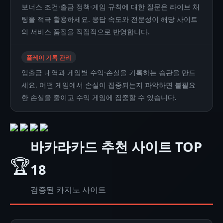
보너스 조건·출금 정책·게임 규칙에 대한 질문은 라이브 채
팅을 적극 활용하세요. 응답 속도와 전문성이 해당 사이트
의 서비스 품질을 직접적으로 반영합니다.
플레이 기록 관리
입출금 내역과 게임별 수익·손실을 기록하는 습관을 만드
세요. 어떤 게임에서 손실이 집중되는지 파악하면 불필요
한 손실을 줄이고 수익 게임에 집중할 수 있습니다.
바카라카드 추천 사이트 TOP
🏆
18
검증된 카지노 사이트