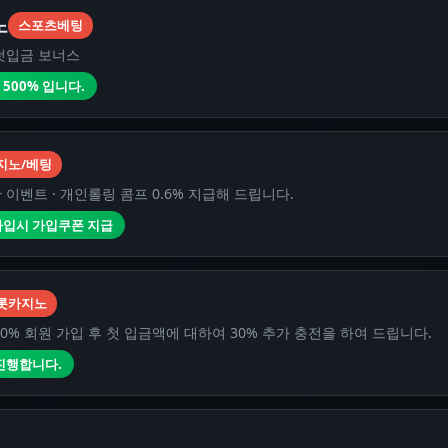
노
스포츠베팅
첫입금 보너스
 500% 입니다.
지노/베팅
이벤트 · 개인롤링 콤프 0.6% 지급해 드립니다.
 가입시 가입쿠폰 지급
롯카지노
0% 회원 가입 후 첫 입금액에 대하여 30% 추가 충전을 하여 드립니다.
 진행합니다.