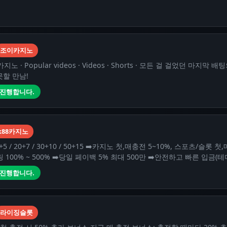
조이카지노
 · Popular videos · Videos · Shorts · 모든 걸 걸었던 마지
못할 만남!
 진행합니다.
k88카지노
10+5 / 20+7 / 30+10 / 50+15 ➡️카지노 첫,매충전 5~10%, 스포츠/
 100% ~ 500% ➡️당일 페이백 5% 최대 500만 ➡️안전하고 빠른 입금(
 진행합니다.
라이징슬롯