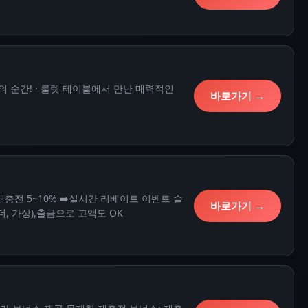
막 배팅의 순간! · 룰렛 테이블에서 만난 매력적인
바로가기 →
슬롯 첫,매충전 5~10% ➡️실시간 리베이트 이벤트 슬
바로가기 →
테더, 가상),출금으로 고액도 OK