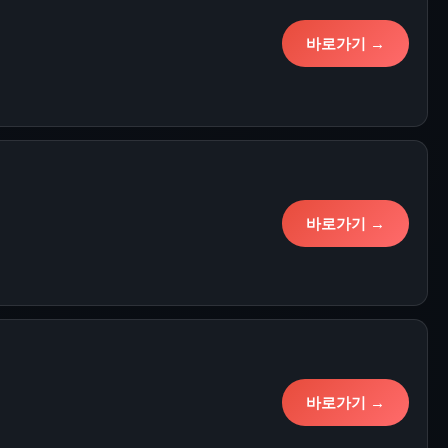
바로가기 →
바로가기 →
바로가기 →