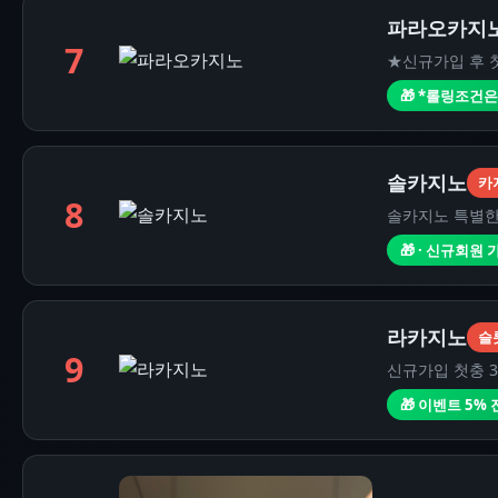
파라오카지
7
★신규가입 후 
🎁 *롤링조건은
솔카지노
카
8
솔카지노 특별한 
🎁 · 신규회원
라카지노
슬
9
신규가입 첫충 3
🎁 이벤트 5%