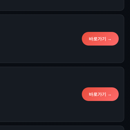
바로가기 →
바로가기 →