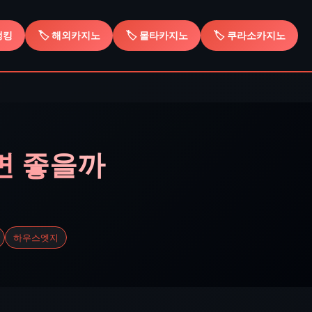
랭킹
🏷️ 해외카지노
🏷️ 몰타카지노
🏷️ 쿠라소카지노
면 좋을까
하우스엣지