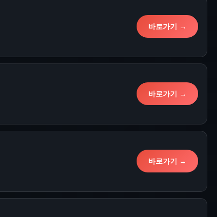
바로가기 →
바로가기 →
바로가기 →