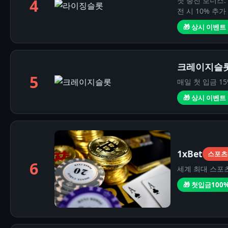
4
첫 충전 보너스:
전 시 10% 추
🎁 상시 이벤트
크레이지슬
5
매일 첫 입금 1
🎁 상시 이벤트
1xBet
스포츠
6
세계 최대 스포츠
🎁 첫입금100%