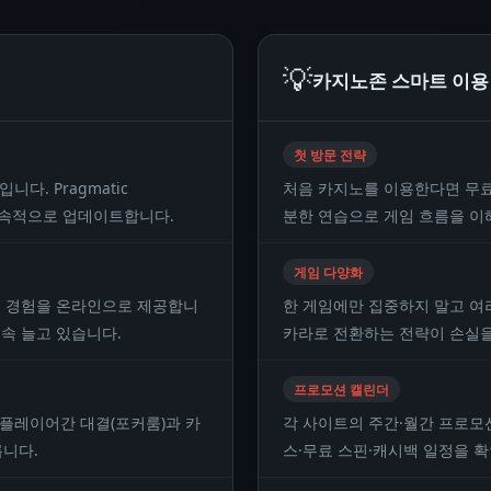
💡
카지노존 스마트 이용
첫 방문 전략
다. Pragmatic
처음 카지노를 이용한다면 무료
롯을 지속적으로 업데이트합니다.
분한 연습으로 게임 흐름을 이
게임 다양화
노 경험을 온라인으로 제공합니
한 게임에만 집중하지 말고 여
계속 늘고 있습니다.
카라로 전환하는 전략이 손실
프로모션 캘린더
 플레이어간 대결(포커룸)과 카
각 사이트의 주간·월간 프로모
릅니다.
스·무료 스핀·캐시백 일정을 