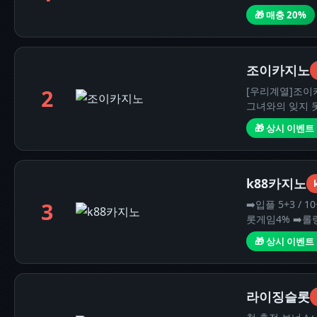
🎁 매충 20%
조이카지노
2
[우리계열]조이카지노
그녀와의 잊지 
🎁 상시 이벤트
k88카지노
3
➡️입플 5+3 / 
롯게임4% ➡️롤링
🎁 상시 이벤트
라이징슬롯