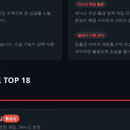
라이브 채팅 활용
지만 소액으로 큰 상금을 노릴
보너스 조건·출금 정책·게임 규
다.
문성이 해당 사이트의 서비스 
플레이 기록 관리
습니다. 소셜 기능이 강해 다른
입출금 내역과 게임별 수익·손
파악하면 불필요한 손실을 줄이
OP 18
임
황금성
전한 게임. 24시간 운영.