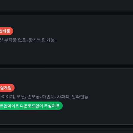
연제품
! 부작용 없음. 장기복용 가능.
릴게임
이야기, 오션, 손오공, 다빈치, 사파리, 알라딘등
사이트업데이트 다운로드없이 무설치!!!