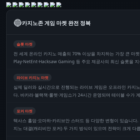
🔵
카지노존 게임 마켓 완전 정복
슬롯 마켓
전 세계 온라인 카지노 매출의 70% 이상을 차지하는 가장 큰 마켓입니
Play·NetEnt·Hacksaw Gaming 등 주요 제공사의 최신 슬
라이브 카지노 마켓
실제 딜러와 실시간으로 진행되는 라이브 게임은 오프라인 카지
다. 바카라·블랙잭·룰렛·게임쇼가 24시간 운영되며 테이블 수가 
포커 마켓
텍사스 홀덤·오마하·카리브안 스터드 등 다양한 변형이 있습니다.
지노 대결(캐리비안 포커) 두 가지 방식이 있으며 전략이 크게 다