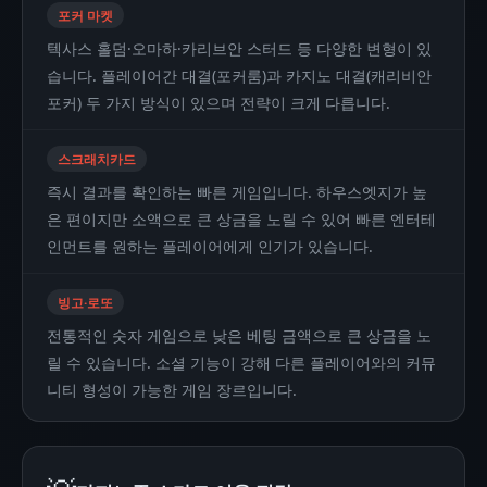
포커 마켓
텍사스 홀덤·오마하·카리브안 스터드 등 다양한 변형이 있
습니다. 플레이어간 대결(포커룸)과 카지노 대결(캐리비안
포커) 두 가지 방식이 있으며 전략이 크게 다릅니다.
스크래치카드
즉시 결과를 확인하는 빠른 게임입니다. 하우스엣지가 높
은 편이지만 소액으로 큰 상금을 노릴 수 있어 빠른 엔터테
인먼트를 원하는 플레이어에게 인기가 있습니다.
빙고·로또
전통적인 숫자 게임으로 낮은 베팅 금액으로 큰 상금을 노
릴 수 있습니다. 소셜 기능이 강해 다른 플레이어와의 커뮤
니티 형성이 가능한 게임 장르입니다.