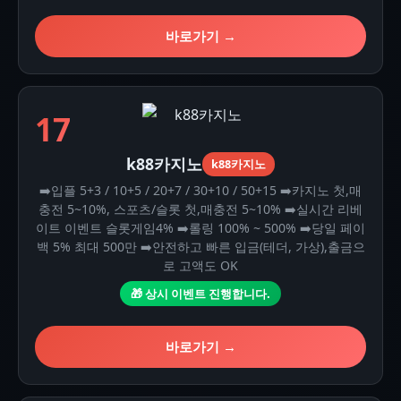
바로가기 →
17
k88카지노
k88카지노
➡️입플 5+3 / 10+5 / 20+7 / 30+10 / 50+15 ➡️카지노 첫,매
충전 5~10%, 스포츠/슬롯 첫,매충전 5~10% ➡️실시간 리베
이트 이벤트 슬롯게임4% ➡️롤링 100% ~ 500% ➡️당일 페이
백 5% 최대 500만 ➡️안전하고 빠른 입금(테더, 가상),출금으
로 고액도 OK
🎁 상시 이벤트 진행합니다.
바로가기 →