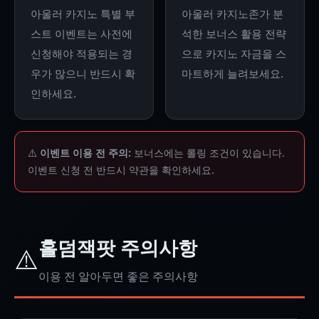
아울러 카지노 특별 부
아울러 카지노존가 분
스트 이벤트는 사전에
석한 보너스 활용 전략
신청해야 적용되는 경
으로 카지노 자금을 스
우가 많으니 반드시 확
마트하게 늘려보세요.
인하세요.
⚠️
이벤트 이용 전 주의:
보너스에는 롤링 조건이 있습니다.
이벤트 신청 전 반드시 약관을 확인하세요.
홀덤잭팟 주의사항
⚠️
이용 전 알아두면 좋은 주의사항