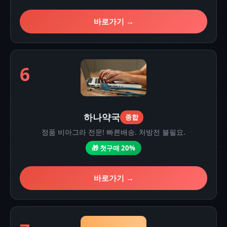
바로가기 →
6
하나약국
종합
정품 비아그라 전문! 빠른배송. 처방전 불필요.
🎁 첫구매 20%
바로가기 →