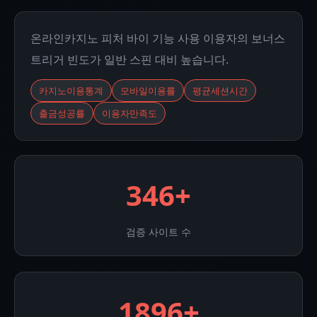
온라인카지노 피처 바이 기능 사용 이용자의 보너스
트리거 빈도가 일반 스핀 대비 높습니다.
카지노이용통계
모바일이용률
평균세션시간
출금성공률
이용자만족도
346+
검증 사이트 수
1896+