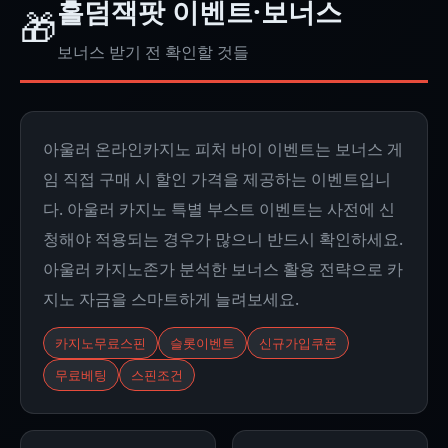
홀덤잭팟 이벤트·보너스
🎁
보너스 받기 전 확인할 것들
아울러 온라인카지노 피처 바이 이벤트는 보너스 게
임 직접 구매 시 할인 가격을 제공하는 이벤트입니
다. 아울러 카지노 특별 부스트 이벤트는 사전에 신
청해야 적용되는 경우가 많으니 반드시 확인하세요.
아울러 카지노존가 분석한 보너스 활용 전략으로 카
지노 자금을 스마트하게 늘려보세요.
카지노무료스핀
슬롯이벤트
신규가입쿠폰
무료베팅
스핀조건