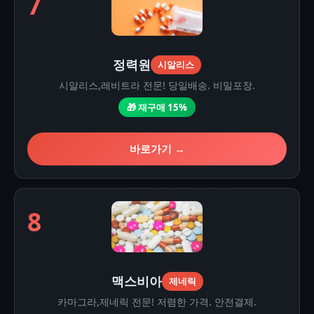
7
정력원
시알리스
시알리스,레비트라 전문! 당일배송. 비밀포장.
🎁 재구매 15%
바로가기 →
8
맥스비아
제네릭
카마그라,제네릭 전문! 저렴한 가격. 안전결제.