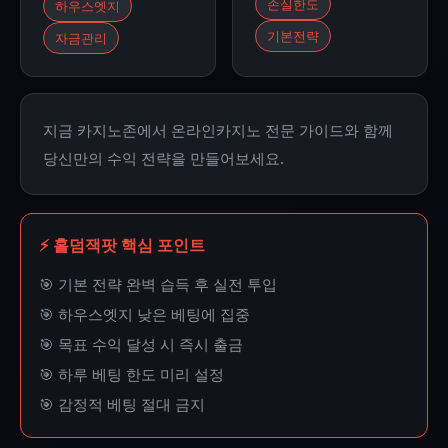
손실한도
하우스엣지
기본전략
자금관리
지금 카지노존에서 온라인카지노 전문 가이드와 함께
당신만의 수익 전략을 만들어보세요.
⚡ 홀덤잭팟 핵심 포인트
🎯 기본 전략 완벽 습득 후 실전 투입
🎯 하우스엣지 낮은 베팅에 집중
🎯 목표 수익 달성 시 즉시 출금
🎯 하루 베팅 한도 미리 설정
🎯 감정적 베팅 절대 금지