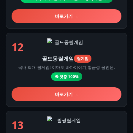
바로가기 →
12
골드몽릴게임
릴게임
국내 최대 릴게임! 야마토,바다이야기,황금성 올인원.
🎁 첫충 100%
바로가기 →
13