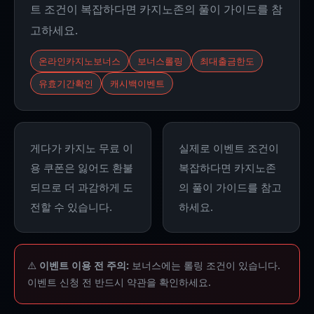
트 조건이 복잡하다면 카지노존의 풀이 가이드를 참
고하세요.
온라인카지노보너스
보너스롤링
최대출금한도
유효기간확인
캐시백이벤트
게다가 카지노 무료 이
실제로 이벤트 조건이
용 쿠폰은 잃어도 환불
복잡하다면 카지노존
되므로 더 과감하게 도
의 풀이 가이드를 참고
전할 수 있습니다.
하세요.
⚠️
이벤트 이용 전 주의:
보너스에는 롤링 조건이 있습니다.
이벤트 신청 전 반드시 약관을 확인하세요.