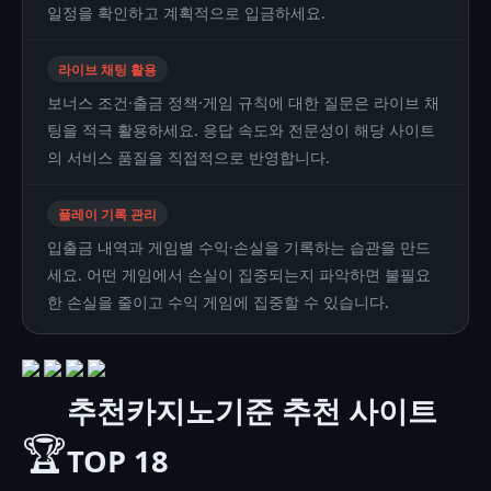
일정을 확인하고 계획적으로 입금하세요.
라이브 채팅 활용
보너스 조건·출금 정책·게임 규칙에 대한 질문은 라이브 채
팅을 적극 활용하세요. 응답 속도와 전문성이 해당 사이트
의 서비스 품질을 직접적으로 반영합니다.
플레이 기록 관리
입출금 내역과 게임별 수익·손실을 기록하는 습관을 만드
세요. 어떤 게임에서 손실이 집중되는지 파악하면 불필요
한 손실을 줄이고 수익 게임에 집중할 수 있습니다.
추천카지노기준 추천 사이트
🏆
TOP 18