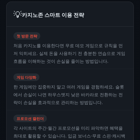
💡
카지노존 스마트 이용 전략
첫 방문 전략
처음 카지노를 이용한다면 무료 데모 게임으로 규칙을 먼
저 익히세요. 실제 돈을 사용하기 전 충분한 연습으로 게임
흐름을 이해하는 것이 손실을 줄이는 방법입니다.
게임 다양화
한 게임에만 집중하지 말고 여러 게임을 경험하세요. 슬롯
에서 손실이 나면 하우스엣지 낮은 바카라로 전환하는 전
략이 손실을 효과적으로 관리하는 방법입니다.
프로모션 캘린더
각 사이트의 주간·월간 프로모션을 미리 파악하면 혜택을
최대로 활용할 수 있습니다. 입금 보너스·무료 스핀·캐시백