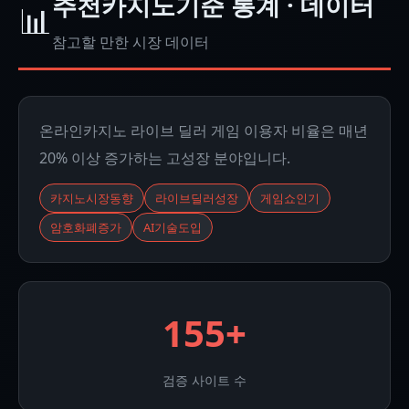
추천카지노기준 통계 · 데이터
📊
참고할 만한 시장 데이터
온라인카지노 라이브 딜러 게임 이용자 비율은 매년
20% 이상 증가하는 고성장 분야입니다.
카지노시장동향
라이브딜러성장
게임쇼인기
암호화폐증가
AI기술도입
155+
검증 사이트 수