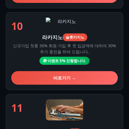
10
라카지노
슬롯카지노
신규가입 첫충 30% 회원 가입 후 첫 입금액에 대하여 30%
추가 충전을 하여 드립니다.
🎁 이벤트 5% 진행합니다.
바로가기 →
11