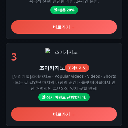
황금성 전문! 안전한 게임. 24시간 운영.
🎁 매충 20%
바로가기 →
3
조이카지노
조이카지노
[우리계열]조이카지노 · Popular videos · Videos · Shorts
· 모든 걸 걸었던 마지막 배팅의 순간! · 룰렛 테이블에서 만
난 매력적인 그녀와의 잊지 못할 만남!
🎁 상시 이벤트 진행합니다.
바로가기 →