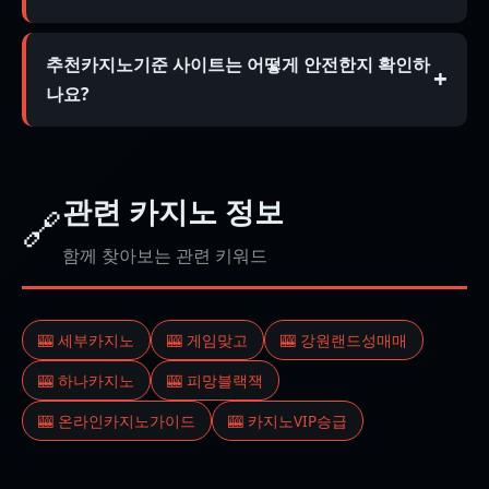
습니다.
하우스엣지 기준으로 바카라 뱅커(1.06%), 블랙잭 기
추천카지노기준 사이트는 어떻게 안전한지 확인하
본전략 적용(0.5% 이하), 유럽식 룰렛(2.7%) 순으로
나요?
유리합니다. 슬롯은 RTP 96% 이상 게임을 선택하세
요.
라이선스 보유 여부, RNG 인증, 커뮤니티 출금 후기,
운영 기간을 종합적으로 확인하세요. 소액 출금 테스
트가 가장 확실한 신뢰도 검증 방법입니다.
관련 카지노 정보
🔗
함께 찾아보는 관련 키워드
🎰 세부카지노
🎰 게임맞고
🎰 강원랜드성매매
🎰 하나카지노
🎰 피망블랙잭
🎰 온라인카지노가이드
🎰 카지노VIP승급