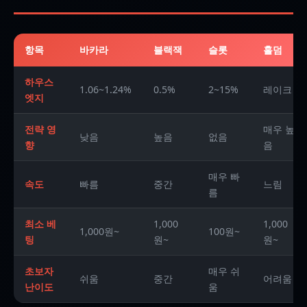
항목
바카라
블랙잭
슬롯
홀덤
하우스
1.06~1.24%
0.5%
2~15%
레이크
엣지
전략 영
매우 높
낮음
높음
없음
향
음
매우 빠
속도
빠름
중간
느림
름
최소 베
1,000
1,000
1,000원~
100원~
팅
원~
원~
초보자
매우 쉬
쉬움
중간
어려움
난이도
움