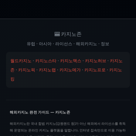
🎰 카지노존
유럽 · 아시아 · 라이선스 · 해외카지노 · 정보
월드카지노
·
카지노스타
·
카지노맥스
·
카지노허브
·
카지노
존
·
카지노픽
·
카지노랩
·
카지노메가
·
카지노프로
·
카지노
킹
해외카지노 완전 가이드 — 카지노존
해외카지노란 국내 합법 카지노(강원랜드 등)가 아닌 해외에서 라이선스를 취득
해 운영되는 온라인 카지노 플랫폼을 말합니다. 인터넷 접속만으로 이용 가능하