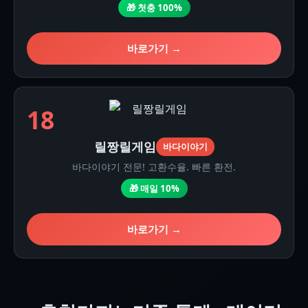
🎁 첫충 100%
바로가기 →
18
릴짱릴게임
바다이야기
바다이야기 전문! 고환수율. 빠른 환전.
🎁 매일 10%
바로가기 →