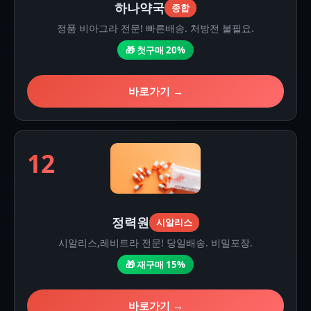
하나약국
종합
정품 비아그라 전문! 빠른배송. 처방전 불필요.
🎁 첫구매 20%
바로가기 →
12
정력원
시알리스
시알리스,레비트라 전문! 당일배송. 비밀포장.
🎁 재구매 15%
바로가기 →