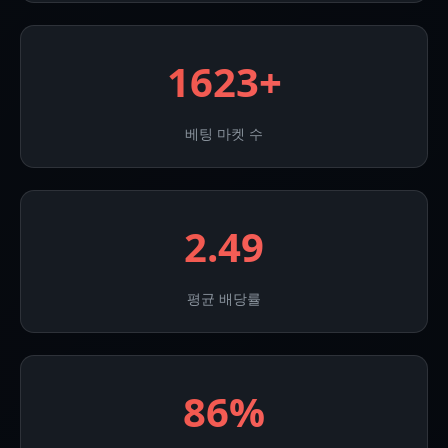
1623+
베팅 마켓 수
2.49
평균 배당률
86%