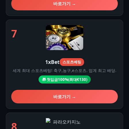
바로가기 →
7
1xBet
스포츠베팅
세계 최대 스포츠베팅! 축구,농구,e스포츠. 업계 최고 배당.
🎁 첫입금100%(최대€130)
바로가기 →
8