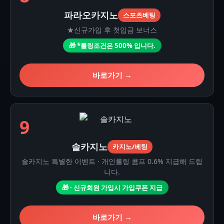
파라오카지노
스포츠베팅
★신규가입 후 첫입금 보너스
🎁 *롤링조건은 500% 입니다.
바로가기 →
9
솔카지노
카지노/베팅
솔카지노 특별한 이벤트 · 개인롤링 콤프 0.6% 지급해 드립
니다.
🎁 · 신규회원 가입시 가입쿠폰 지급
바로가기 →