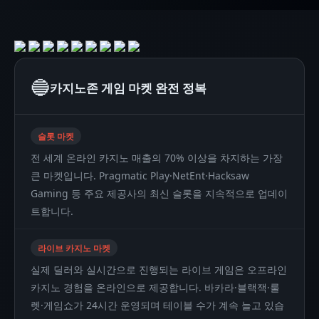
🔵
카지노존 게임 마켓 완전 정복
슬롯 마켓
전 세계 온라인 카지노 매출의 70% 이상을 차지하는 가장
큰 마켓입니다. Pragmatic Play·NetEnt·Hacksaw
Gaming 등 주요 제공사의 최신 슬롯을 지속적으로 업데이
트합니다.
라이브 카지노 마켓
실제 딜러와 실시간으로 진행되는 라이브 게임은 오프라인
카지노 경험을 온라인으로 제공합니다. 바카라·블랙잭·룰
렛·게임쇼가 24시간 운영되며 테이블 수가 계속 늘고 있습