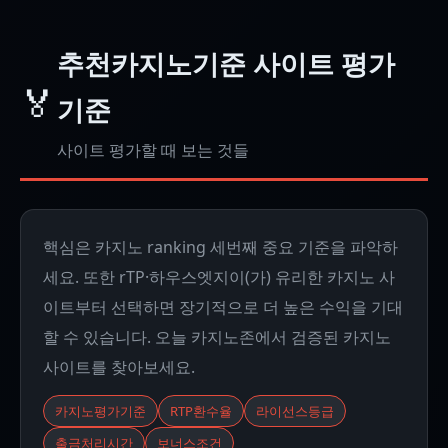
추천카지노기준 사이트 평가
🏅
기준
사이트 평가할 때 보는 것들
핵심은 카지노 ranking 세번째 중요 기준을 파악하
세요. 또한 rTP·하우스엣지이(가) 유리한 카지노 사
이트부터 선택하면 장기적으로 더 높은 수익을 기대
할 수 있습니다. 오늘 카지노존에서 검증된 카지노
사이트를 찾아보세요.
카지노평가기준
RTP환수율
라이선스등급
출금처리시간
보너스조건