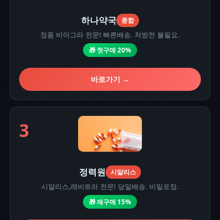
하나약국
종합
정품 비아그라 전문! 빠른배송. 처방전 불필요.
🎁 첫구매 20%
바로가기 →
3
정력원
시알리스
시알리스,레비트라 전문! 당일배송. 비밀포장.
🎁 재구매 15%