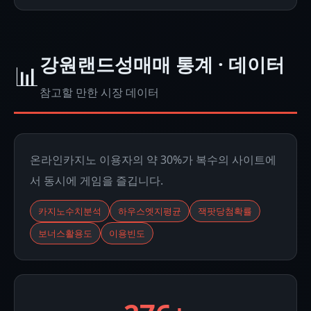
강원랜드성매매 통계 · 데이터
📊
참고할 만한 시장 데이터
온라인카지노 이용자의 약 30%가 복수의 사이트에
서 동시에 게임을 즐깁니다.
카지노수치분석
하우스엣지평균
잭팟당첨확률
보너스활용도
이용빈도