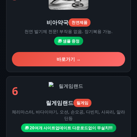
비아약국
천연제품
천연 발기제 전문! 부작용 없음. 장기복용 가능.
🎁 샘플 증정
바로가기 →
6
릴게임랜드
릴게임
체리마스터, 바다이야기, 오션, 손오공, 다빈치, 사파리, 알라
딘등
🎁 20여개 사이트업데이트 다운로드없이 무설치!!!