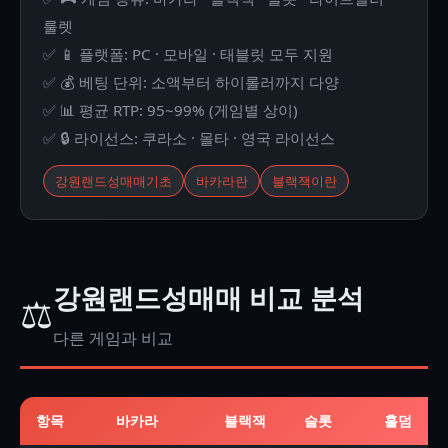
룰렛
✅ 📱 플랫폼: PC · 모바일 · 태블릿 모두 지원
✅ 💰 베팅 단위: 소액부터 하이롤러까지 다양
✅ 📊 평균 RTP: 95~99% (게임별 상이)
✅ 🔒 라이선스: 쿠라소 · 몰타 · 영국 라이선스
강원랜드성매매기초
바카라란
블랙잭이란
강원랜드성매매 비교 분석
⚖️
다른 게임과 비교
항목
바카라
블랙잭
슬롯
홀덤