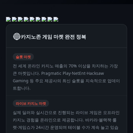
🔵
카지노존 게임 마켓 완전 정복
슬롯 마켓
전 세계 온라인 카지노 매출의 70% 이상을 차지하는 가장
큰 마켓입니다. Pragmatic Play·NetEnt·Hacksaw
Gaming 등 주요 제공사의 최신 슬롯을 지속적으로 업데이
트합니다.
라이브 카지노 마켓
실제 딜러와 실시간으로 진행되는 라이브 게임은 오프라인
카지노 경험을 온라인으로 제공합니다. 바카라·블랙잭·룰
렛·게임쇼가 24시간 운영되며 테이블 수가 계속 늘고 있습