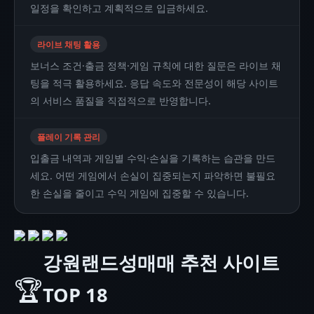
일정을 확인하고 계획적으로 입금하세요.
라이브 채팅 활용
보너스 조건·출금 정책·게임 규칙에 대한 질문은 라이브 채
팅을 적극 활용하세요. 응답 속도와 전문성이 해당 사이트
의 서비스 품질을 직접적으로 반영합니다.
플레이 기록 관리
입출금 내역과 게임별 수익·손실을 기록하는 습관을 만드
세요. 어떤 게임에서 손실이 집중되는지 파악하면 불필요
한 손실을 줄이고 수익 게임에 집중할 수 있습니다.
강원랜드성매매 추천 사이트
🏆
TOP 18