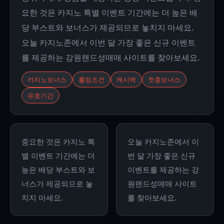
요한 것은 카지노 특별 이벤트 기간에는 더 높은 배
당 부스트와 보너스가 제공되므로 놓치지 마세요.
오늘 카지노존에서 이번 달 가장 좋은 신규 이벤트
를 제공하는 강원랜드성매매 사이트를 찾아보세요.
카지노보너스
롤링조건
캐시백
첫충보너스
유효기간
중요한 것은 카지노 특
오늘 카지노존에서 이
별 이벤트 기간에는 더
번 달 가장 좋은 신규
높은 배당 부스트와 보
이벤트를 제공하는 강
너스가 제공되므로 놓
원랜드성매매 사이트
치지 마세요.
를 찾아보세요.