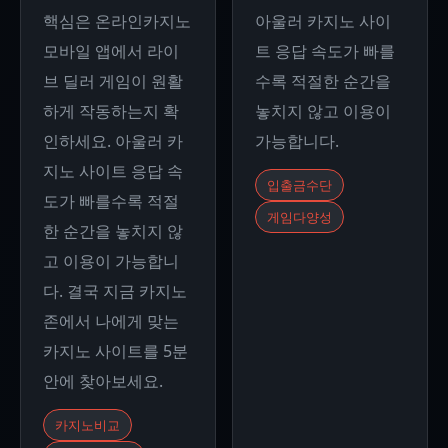
핵심은 온라인카지노
아울러 카지노 사이
모바일 앱에서 라이
트 응답 속도가 빠를
브 딜러 게임이 원활
수록 적절한 순간을
하게 작동하는지 확
놓치지 않고 이용이
인하세요. 아울러 카
가능합니다.
지노 사이트 응답 속
입출금수단
도가 빠를수록 적절
게임다양성
한 순간을 놓치지 않
고 이용이 가능합니
다. 결국 지금 카지노
존에서 나에게 맞는
카지노 사이트를 5분
안에 찾아보세요.
카지노비교