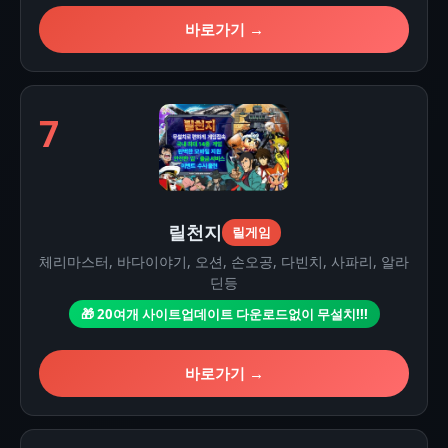
바로가기 →
7
릴천지
릴게임
체리마스터, 바다이야기, 오션, 손오공, 다빈치, 사파리, 알라
딘등
🎁 20여개 사이트업데이트 다운로드없이 무설치!!!
바로가기 →