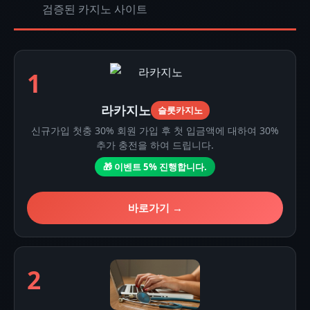
검증된 카지노 사이트
1
라카지노
슬롯카지노
신규가입 첫충 30% 회원 가입 후 첫 입금액에 대하여 30%
추가 충전을 하여 드립니다.
🎁 이벤트 5% 진행합니다.
바로가기 →
2