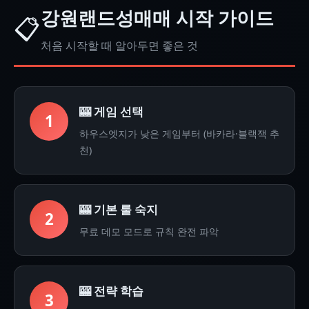
강원랜드성매매 시작 가이드
📋
처음 시작할 때 알아두면 좋은 것
🎰 게임 선택
1
하우스엣지가 낮은 게임부터 (바카라·블랙잭 추
천)
🎰 기본 룰 숙지
2
무료 데모 모드로 규칙 완전 파악
🎰 전략 학습
3