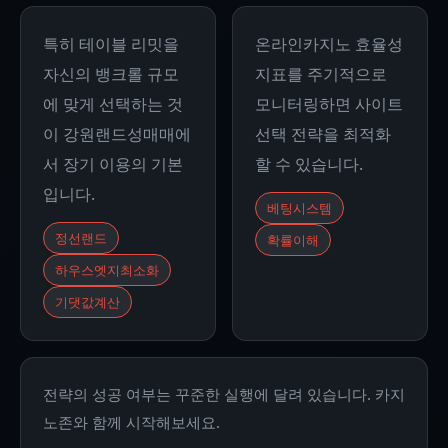
특히 테이블 리밋을
온라인카지노 효율성
자신의 뱅크롤 규모
지표를 주기적으로
에 맞게 선택하는 것
모니터링하면 사이트
이 강원랜드성매매에
선택 전략을 최적화
서 장기 이용의 기본
할 수 있습니다.
입니다.
베팅시스템
정선랜드
확률이해
하우스엣지최소화
기댓값계산
전략의 성공 여부는 꾸준한 실행에 달려 있습니다. 카지
노존와 함께 시작해보세요.