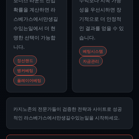
보너스 라운드 진입
수익보다 지속 가능
확률을 계산하면 라
성을 우선시하면 장
스베가스에서만생길
기적으로 더 안정적
수있는일에서 더 현
인 결과를 얻을 수 있
명한 선택이 가능합
습니다.
니다.
베팅시스템
정선랜드
자금관리
뱅커베팅
플레이어베팅
카지노존의 전문가들이 검증한 전략과 사이트로 성공
적인 라스베가스에서만생길수있는일을 시작하세요.