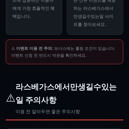
에게 가장 효율적인 혜
하는 라스베가스에서
택입니다.
만생길수있는일 사이
트를 찾아보세요.
⚠️
이벤트 이용 전 주의:
보너스에는 롤링 조건이 있습니다.
이벤트 신청 전 반드시 약관을 확인하세요.
라스베가스에서만생길수있는
⚠️
일 주의사항
이용 전 알아두면 좋은 주의사항