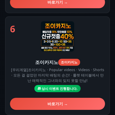
바로가기 →
6
조이카지노
조이카지노
[우리계열]조이카지노 · Popular videos · Videos · Shorts
· 모든 걸 걸었던 마지막 배팅의 순간! · 룰렛 테이블에서 만
난 매력적인 그녀와의 잊지 못할 만남!
🎁 상시 이벤트 진행합니다.
바로가기 →