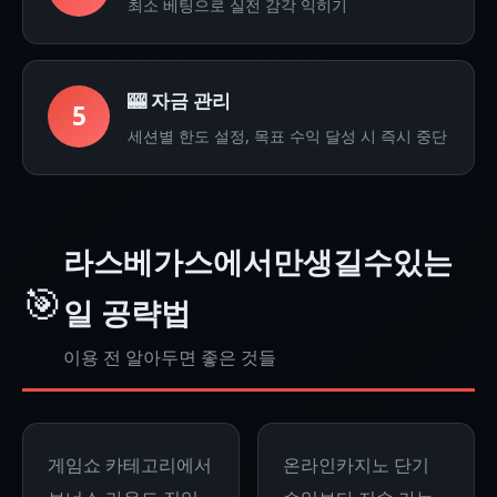
최소 베팅으로 실전 감각 익히기
🎰 자금 관리
5
세션별 한도 설정, 목표 수익 달성 시 즉시 중단
라스베가스에서만생길수있는
🎯
일 공략법
이용 전 알아두면 좋은 것들
게임쇼 카테고리에서
온라인카지노 단기