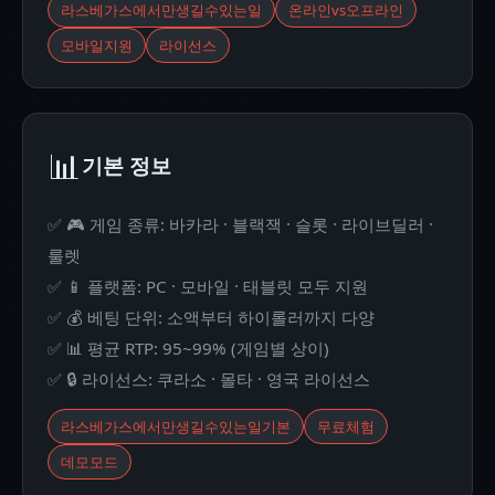
라스베가스에서만생길수있는일
온라인vs오프라인
모바일지원
라이선스
📊
기본 정보
✅ 🎮 게임 종류: 바카라 · 블랙잭 · 슬롯 · 라이브딜러 ·
룰렛
✅ 📱 플랫폼: PC · 모바일 · 태블릿 모두 지원
✅ 💰 베팅 단위: 소액부터 하이롤러까지 다양
✅ 📊 평균 RTP: 95~99% (게임별 상이)
✅ 🔒 라이선스: 쿠라소 · 몰타 · 영국 라이선스
라스베가스에서만생길수있는일기본
무료체험
데모모드