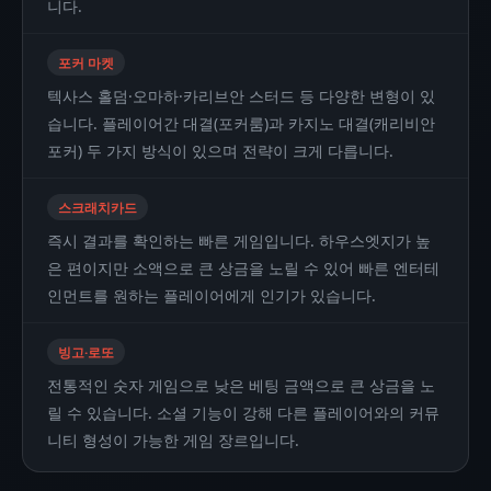
니다.
포커 마켓
텍사스 홀덤·오마하·카리브안 스터드 등 다양한 변형이 있
습니다. 플레이어간 대결(포커룸)과 카지노 대결(캐리비안
포커) 두 가지 방식이 있으며 전략이 크게 다릅니다.
스크래치카드
즉시 결과를 확인하는 빠른 게임입니다. 하우스엣지가 높
은 편이지만 소액으로 큰 상금을 노릴 수 있어 빠른 엔터테
인먼트를 원하는 플레이어에게 인기가 있습니다.
빙고·로또
전통적인 숫자 게임으로 낮은 베팅 금액으로 큰 상금을 노
릴 수 있습니다. 소셜 기능이 강해 다른 플레이어와의 커뮤
니티 형성이 가능한 게임 장르입니다.