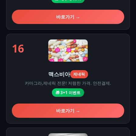
바로가기 →
16
맥스비아
제네릭
카마그라,제네릭 전문! 저렴한 가격. 안전결제.
🎁 3+1 이벤트
바로가기 →