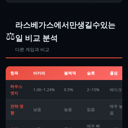
라스베가스에서만생길수있는
⚖️
일 비교 분석
다른 게임과 비교
항목
바카라
블랙잭
슬롯
홀덤
하우스
1.06~1.24%
0.5%
2~15%
레이크
엣지
전략 영
매우 높
낮음
높음
없음
향
음
매우 빠