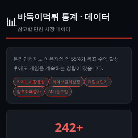
바둑이먹튀 통계 · 데이터
📊
참고할 만한 시장 데이터
온라인카지노 이용자의 약 55%가 목표 수익 달성
후에도 게임을 계속하는 경향이 있습니다.
카지노시장동향
라이브딜러성장
게임쇼인기
암호화폐증가
AI기술도입
242+