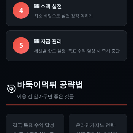
🎰 소액 실전
4
최소 베팅으로 실전 감각 익히기
🎰 자금 관리
5
세션별 한도 설정, 목표 수익 달성 시 즉시 중단
바둑이먹튀 공략법
🎯
이용 전 알아두면 좋은 것들
결국 목표 수익 달성
온라인카지노 전략·