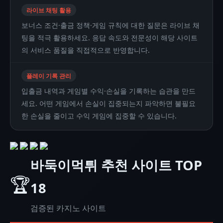
라이브 채팅 활용
보너스 조건·출금 정책·게임 규칙에 대한 질문은 라이브 채
팅을 적극 활용하세요. 응답 속도와 전문성이 해당 사이트
의 서비스 품질을 직접적으로 반영합니다.
플레이 기록 관리
입출금 내역과 게임별 수익·손실을 기록하는 습관을 만드
세요. 어떤 게임에서 손실이 집중되는지 파악하면 불필요
한 손실을 줄이고 수익 게임에 집중할 수 있습니다.
바둑이먹튀 추천 사이트 TOP
🏆
18
검증된 카지노 사이트