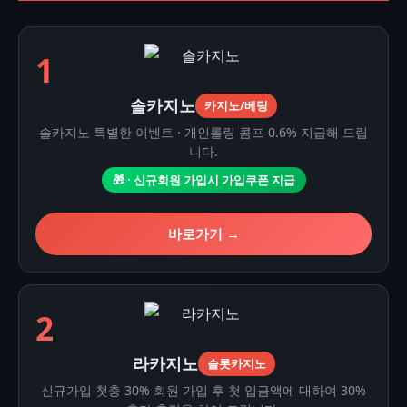
1
솔카지노
카지노/베팅
솔카지노 특별한 이벤트 · 개인롤링 콤프 0.6% 지급해 드립
니다.
🎁 · 신규회원 가입시 가입쿠폰 지급
바로가기 →
2
라카지노
슬롯카지노
신규가입 첫충 30% 회원 가입 후 첫 입금액에 대하여 30%