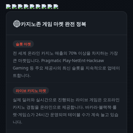
🔵
카지노존 게임 마켓 완전 정복
슬롯 마켓
전 세계 온라인 카지노 매출의 70% 이상을 차지하는 가장
큰 마켓입니다. Pragmatic Play·NetEnt·Hacksaw
Gaming 등 주요 제공사의 최신 슬롯을 지속적으로 업데이
트합니다.
라이브 카지노 마켓
실제 딜러와 실시간으로 진행되는 라이브 게임은 오프라인
카지노 경험을 온라인으로 제공합니다. 바카라·블랙잭·룰
렛·게임쇼가 24시간 운영되며 테이블 수가 계속 늘고 있습
니다.