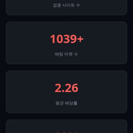
검증 사이트 수
1039+
베팅 마켓 수
2.26
평균 배당률