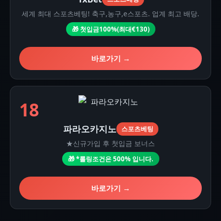
세계 최대 스포츠베팅! 축구,농구,e스포츠. 업계 최고 배당.
🎁 첫입금100%(최대€130)
바로가기 →
18
파라오카지노
스포츠베팅
★신규가입 후 첫입금 보너스
🎁 *롤링조건은 500% 입니다.
바로가기 →