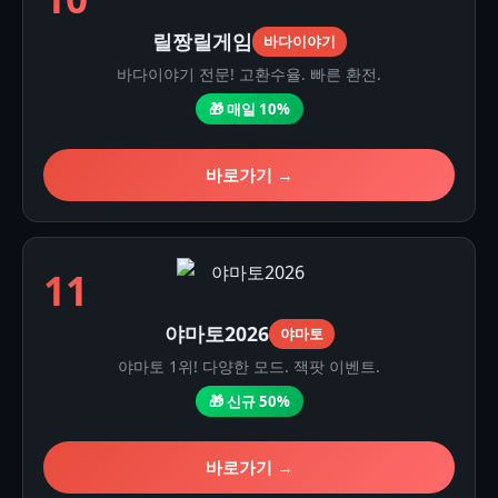
릴짱릴게임
바다이야기
바다이야기 전문! 고환수율. 빠른 환전.
🎁 매일 10%
바로가기 →
11
야마토2026
야마토
야마토 1위! 다양한 모드. 잭팟 이벤트.
🎁 신규 50%
바로가기 →