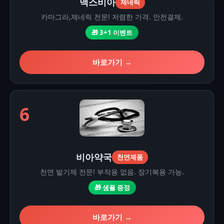
맥스비아
제네릭
카마그라,제네릭 전문! 저렴한 가격. 안전결제.
🎁 3+1 이벤트
바로가기 →
6
비아약국
천연제품
천연 발기제 전문! 부작용 없음. 장기복용 가능.
🎁 샘플 증정
바로가기 →