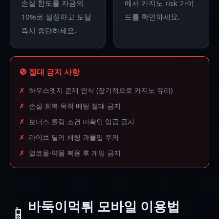
손실 한도를 자금의
에서 카지노 risk 가이
10%로 설정하고 도달
드를 확인하세요.
즉시 중단하세요.
🚫 절대 금지 사항
✗
하우스엣지 존재 인식 (장기적으로 카지노 유리)
✗
손실 회복 목적 베팅 절대 금지
✗
보너스 롤링 조건 미확인 입금 금지
✗
라이브 딜러 채팅 과몰입 주의
✗
알코올·약물 복용 후 게임 금지
바둑이먹튀 모바일 이용법
📱