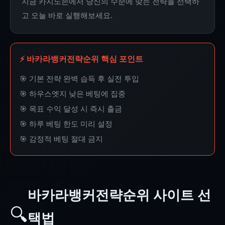
지금 카지노존에서 당신의 수준에 맞는 전략을 선택하
고 오늘 바로 실행해보세요.
⚡ 바카라뱅커전략순위 핵심 포인트
🎯 기본 전략 완벽 습득 후 실전 투입
🎯 하우스엣지 낮은 베팅에 집중
🎯 목표 수익 달성 시 즉시 출금
🎯 하루 베팅 한도 미리 설정
🎯 감정적 베팅 절대 금지
바카라뱅커전략순위 사이트 선
🔍
택법