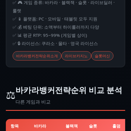
✅ 🎮 게임 종류: 바카라 · 블랙잭 · 슬롯 · 라이브딜러 ·
룰렛
✅ 📱 플랫폼: PC · 모바일 · 태블릿 모두 지원
✅ 💰 베팅 단위: 소액부터 하이롤러까지 다양
✅ 📊 평균 RTP: 95~99% (게임별 상이)
✅ 🔒 라이선스: 쿠라소 · 몰타 · 영국 라이선스
바카라뱅커전략순위소개
라이브카지노
슬롯머신
바카라뱅커전략순위 비교 분석
⚖️
다른 게임과 비교
항목
바카라
블랙잭
슬롯
홀덤