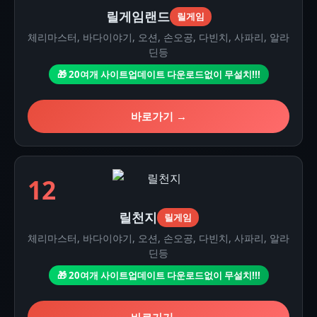
릴게임랜드
릴게임
체리마스터, 바다이야기, 오션, 손오공, 다빈치, 사파리, 알라
딘등
🎁 20여개 사이트업데이트 다운로드없이 무설치!!!
바로가기 →
12
릴천지
릴게임
체리마스터, 바다이야기, 오션, 손오공, 다빈치, 사파리, 알라
딘등
🎁 20여개 사이트업데이트 다운로드없이 무설치!!!