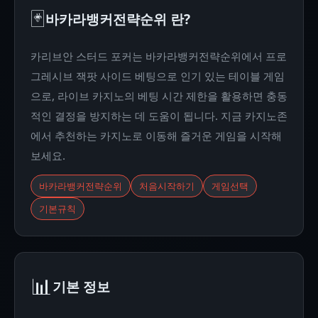
🃏
바카라뱅커전략순위 란?
카리브안 스터드 포커는 바카라뱅커전략순위에서 프로
그레시브 잭팟 사이드 베팅으로 인기 있는 테이블 게임
으로, 라이브 카지노의 베팅 시간 제한을 활용하면 충동
적인 결정을 방지하는 데 도움이 됩니다. 지금 카지노존
에서 추천하는 카지노로 이동해 즐거운 게임을 시작해
보세요.
바카라뱅커전략순위
처음시작하기
게임선택
기본규칙
📊
기본 정보