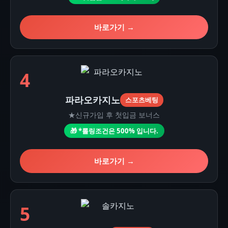
바로가기 →
4
파라오카지노
스포츠베팅
★신규가입 후 첫입금 보너스
🎁 *롤링조건은 500% 입니다.
바로가기 →
5