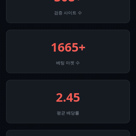
검증 사이트 수
1665+
베팅 마켓 수
2.45
평균 배당률