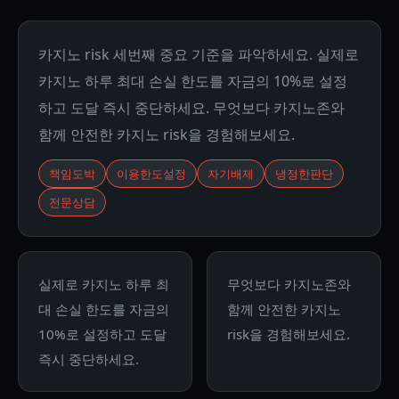
카지노 risk 세번째 중요 기준을 파악하세요. 실제로
카지노 하루 최대 손실 한도를 자금의 10%로 설정
하고 도달 즉시 중단하세요. 무엇보다 카지노존와
함께 안전한 카지노 risk을 경험해보세요.
책임도박
이용한도설정
자기배제
냉정한판단
전문상담
실제로 카지노 하루 최
무엇보다 카지노존와
대 손실 한도를 자금의
함께 안전한 카지노
10%로 설정하고 도달
risk을 경험해보세요.
즉시 중단하세요.