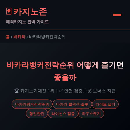
🃏 카지노존
해외카지노 완벽 가이드
홈
›
바카라
› 바카라뱅커전략순위
바카라뱅커전략순위 어떻게 즐기면
좋을까
🏆 카지노기대값 1위 | ✅ 안전 검증 | 💰 보너스 지급
바카라뱅커전략순위
바카라·블랙잭·슬롯
라이브 딜러
당일환전
라이선스 검증
하우스엣지