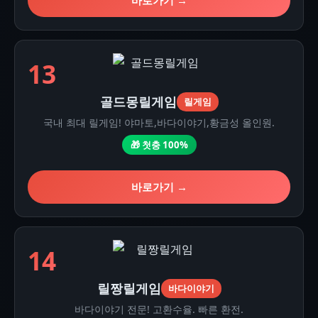
바로가기 →
13
골드몽릴게임
릴게임
국내 최대 릴게임! 야마토,바다이야기,황금성 올인원.
🎁 첫충 100%
바로가기 →
14
릴짱릴게임
바다이야기
바다이야기 전문! 고환수율. 빠른 환전.