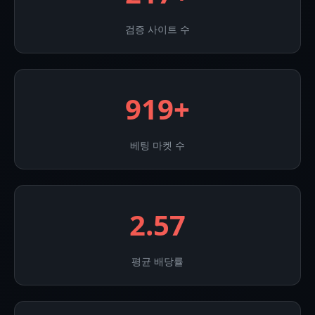
검증 사이트 수
919+
베팅 마켓 수
2.57
평균 배당률