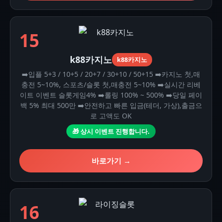
15
k88카지노
k88카지노
➡️입플 5+3 / 10+5 / 20+7 / 30+10 / 50+15 ➡️카지노 첫,매
충전 5~10%, 스포츠/슬롯 첫,매충전 5~10% ➡️실시간 리베
이트 이벤트 슬롯게임4% ➡️롤링 100% ~ 500% ➡️당일 페이
백 5% 최대 500만 ➡️안전하고 빠른 입금(테더, 가상),출금으
로 고액도 OK
🎁 상시 이벤트 진행합니다.
바로가기 →
16