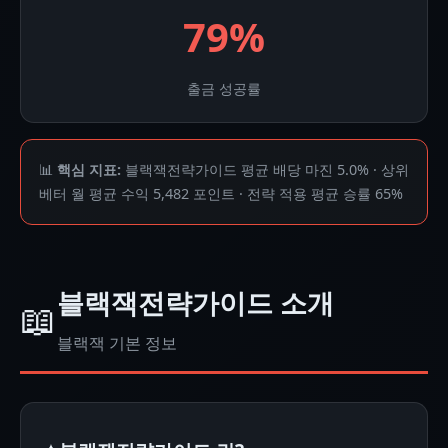
79%
출금 성공률
📊
핵심 지표:
블랙잭전략가이드 평균 배당 마진 5.0% · 상위
베터 월 평균 수익 5,482 포인트 · 전략 적용 평균 승률 65%
블랙잭전략가이드 소개
📖
블랙잭 기본 정보