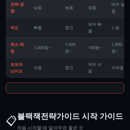
전략 영
매우 높
낮음
높음
없음
향
음
매우 빠
속도
빠름
중간
느림
름
최소 베
1,000
1,000
1,000원~
100원~
팅
원~
원~
초보자
매우 쉬
쉬움
중간
어려움
난이도
움
블랙잭전략가이드 시작 가이드
📋
처음 시작할 때 알아두면 좋은 것