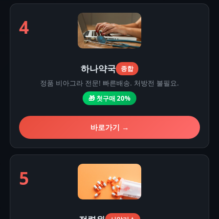
4
하나약국
종합
정품 비아그라 전문! 빠른배송. 처방전 불필요.
🎁 첫구매 20%
바로가기 →
5