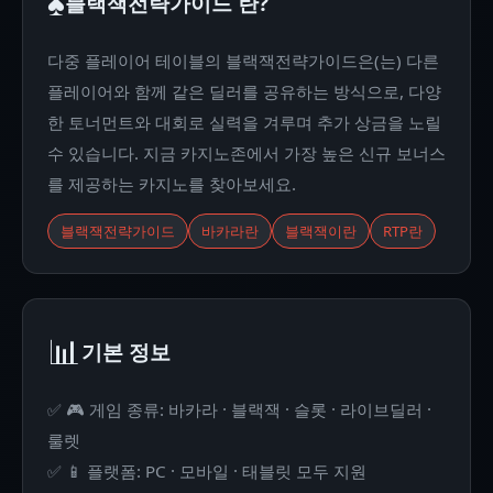
♠️
블랙잭전략가이드 란?
다중 플레이어 테이블의 블랙잭전략가이드은(는) 다른
플레이어와 함께 같은 딜러를 공유하는 방식으로, 다양
한 토너먼트와 대회로 실력을 겨루며 추가 상금을 노릴
수 있습니다. 지금 카지노존에서 가장 높은 신규 보너스
를 제공하는 카지노를 찾아보세요.
블랙잭전략가이드
바카라란
블랙잭이란
RTP란
📊
기본 정보
✅ 🎮 게임 종류: 바카라 · 블랙잭 · 슬롯 · 라이브딜러 ·
룰렛
✅ 📱 플랫폼: PC · 모바일 · 태블릿 모두 지원