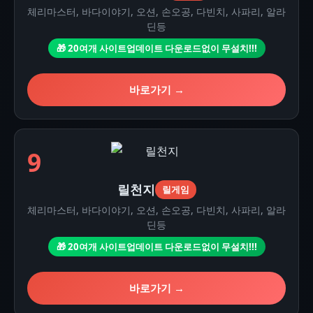
체리마스터, 바다이야기, 오션, 손오공, 다빈치, 사파리, 알라
딘등
🎁 20여개 사이트업데이트 다운로드없이 무설치!!!
바로가기 →
9
릴천지
릴게임
체리마스터, 바다이야기, 오션, 손오공, 다빈치, 사파리, 알라
딘등
🎁 20여개 사이트업데이트 다운로드없이 무설치!!!
바로가기 →