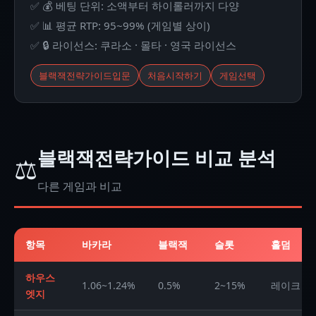
✅ 💰 베팅 단위: 소액부터 하이롤러까지 다양
✅ 📊 평균 RTP: 95~99% (게임별 상이)
✅ 🔒 라이선스: 쿠라소 · 몰타 · 영국 라이선스
블랙잭전략가이드입문
처음시작하기
게임선택
블랙잭전략가이드 비교 분석
⚖️
다른 게임과 비교
항목
바카라
블랙잭
슬롯
홀덤
하우스
1.06~1.24%
0.5%
2~15%
레이크
엣지