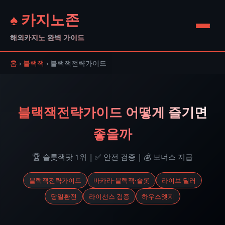
♠️ 카지노존
해외카지노 완벽 가이드
홈
›
블랙잭
› 블랙잭전략가이드
블랙잭전략가이드 어떻게 즐기면
좋을까
🏆 슬롯잭팟 1위 | ✅ 안전 검증 | 💰 보너스 지급
블랙잭전략가이드
바카라·블랙잭·슬롯
라이브 딜러
당일환전
라이선스 검증
하우스엣지