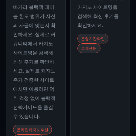
바카라·블랙잭 테이
카지노 사이트명을
블 한도 범위가 자신
검색해 최신 후기를
의 자금에 맞는지 확
확인하세요.
인하세요. 실제로 커
운영기간확인
뮤니티에서 카지노
고객센터
사이트명을 검색해
최신 후기를 확인하
세요. 실제로 카지노
존가 검증한 사이트
에서만 이용하면 먹
튀 걱정 없이 블랙잭
전략가이드을 즐길
수 있습니다.
온라인카지노추천