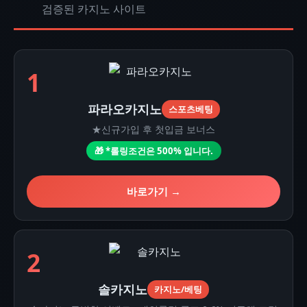
검증된 카지노 사이트
1
파라오카지노
스포츠베팅
★신규가입 후 첫입금 보너스
🎁 *롤링조건은 500% 입니다.
바로가기 →
2
솔카지노
카지노/베팅