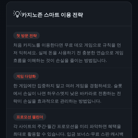
💡
카지노존 스마트 이용 전략
첫 방문 전략
처음 카지노를 이용한다면 무료 데모 게임으로 규칙을 먼
저 익히세요. 실제 돈을 사용하기 전 충분한 연습으로 게임
흐름을 이해하는 것이 손실을 줄이는 방법입니다.
게임 다양화
한 게임에만 집중하지 말고 여러 게임을 경험하세요. 슬롯
에서 손실이 나면 하우스엣지 낮은 바카라로 전환하는 전
략이 손실을 효과적으로 관리하는 방법입니다.
프로모션 캘린더
각 사이트의 주간·월간 프로모션을 미리 파악하면 혜택을
최대로 활용할 수 있습니다. 입금 보너스·무료 스핀·캐시백