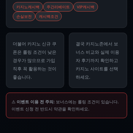
카지노캐시백
주간리베이트
VIP캐시백
손실보전
캐시백조건
더불어 카지노 신규 쿠
결국 카지노존에서 보
폰은 롤링 조건이 낮은
너스 비교와 실제 이용
경우가 많으므로 가입
자 후기까지 확인하고
직후 꼭 활용하는 것이
카지노 사이트를 선택
좋습니다.
하세요.
⚠️
이벤트 이용 전 주의:
보너스에는 롤링 조건이 있습니다.
이벤트 신청 전 반드시 약관을 확인하세요.