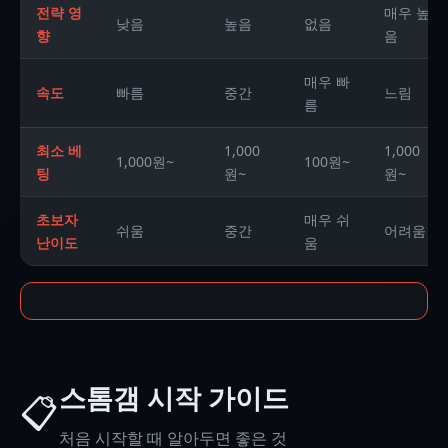
전략 영
매우 높
낮음
높음
없음
향
음
매우 빠
속도
빠름
중간
느림
름
최소 베
1,000
1,000
1,000원~
100원~
팅
원~
원~
초보자
매우 쉬
쉬움
중간
어려움
난이도
움
스톰갬 시작 가이드
📋
처음 시작할 때 알아두면 좋은 것