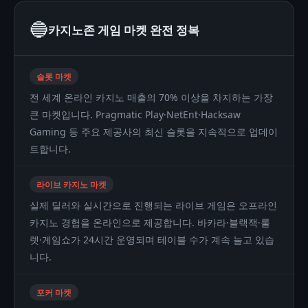
🔵
카지노존 게임 마켓 완전 정복
슬롯 마켓
전 세계 온라인 카지노 매출의 70% 이상을 차지하는 가장
큰 마켓입니다. Pragmatic Play·NetEnt·Hacksaw
Gaming 등 주요 제공사의 최신 슬롯을 지속적으로 업데이
트합니다.
라이브 카지노 마켓
실제 딜러와 실시간으로 진행되는 라이브 게임은 오프라인
카지노 경험을 온라인으로 제공합니다. 바카라·블랙잭·룰
렛·게임쇼가 24시간 운영되며 테이블 수가 계속 늘고 있습
니다.
포커 마켓