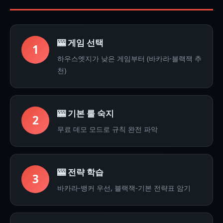
🎰 게임 선택
1
하우스엣지가 낮은 게임부터 (바카라·블랙잭 추
천)
🎰 기본 룰 숙지
2
무료 데모 모드로 규칙 완전 파악
🎰 전략 학습
3
바카라-뱅커 우선, 블랙잭-기본 전략표 암기