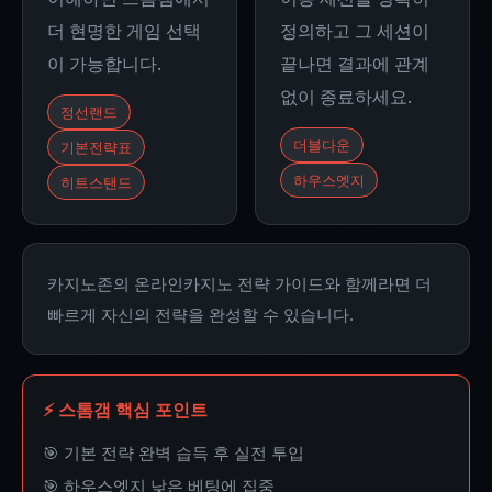
더 현명한 게임 선택
정의하고 그 세션이
이 가능합니다.
끝나면 결과에 관계
없이 종료하세요.
정선랜드
더블다운
기본전략표
하우스엣지
히트스탠드
카지노존의 온라인카지노 전략 가이드와 함께라면 더
빠르게 자신의 전략을 완성할 수 있습니다.
⚡ 스톰갬 핵심 포인트
🎯 기본 전략 완벽 습득 후 실전 투입
🎯 하우스엣지 낮은 베팅에 집중