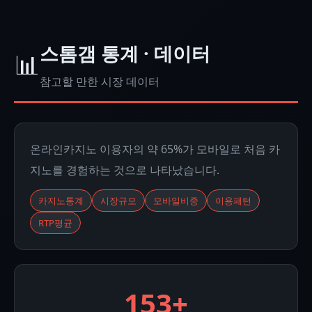
스톰갬 통계 · 데이터
📊
참고할 만한 시장 데이터
온라인카지노 이용자의 약 65%가 모바일로 처음 카
지노를 경험하는 것으로 나타났습니다.
카지노통계
시장규모
모바일비중
이용패턴
RTP평균
153+