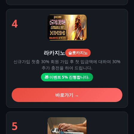
4
라카지노
슬롯카지노
신규가입 첫충 30% 회원 가입 후 첫 입금액에 대하여 30%
추가 충전을 하여 드립니다.
🎁 이벤트 5% 진행합니다.
바로가기 →
5