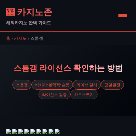
🎰 카지노존
해외카지노 완벽 가이드
홈
›
카지노
› 스톰갬
스톰갬 라이선스 확인하는 방법
스톰갬
바카라·블랙잭·슬롯
라이브 딜러
당일환전
라이선스 검증
하우스엣지