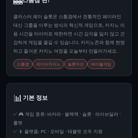
🎰
클러스터 페이 슬롯은 스톰갬에서 전통적인 페이라인
대신 그룹을 이루는 방식의 혁신적 게임으로, 카지노 이
용 시간을 타이머로 제한하면 시간 감각을 잃지 않고 건
강하게 게임을 즐길 수 있습니다. 카지노존와 함께 현명
하고 즐거운 카지노 여정을 오늘부터 만들어가세요.
스톰갬
라이브카지노
슬롯머신
테이블게임
📊
기본 정보
✅ 🎮 게임 종류: 바카라 · 블랙잭 · 슬롯 · 라이브딜러 ·
룰렛
✅ 📱 플랫폼: PC · 모바일 · 태블릿 모두 지원