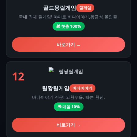
골드몽릴게임
릴게임
국내 최대 릴게임! 야마토,바다이야기,황금성 올인원.
🎁 첫충 100%
바로가기 →
12
릴짱릴게임
바다이야기
바다이야기 전문! 고환수율. 빠른 환전.
🎁 매일 10%
바로가기 →