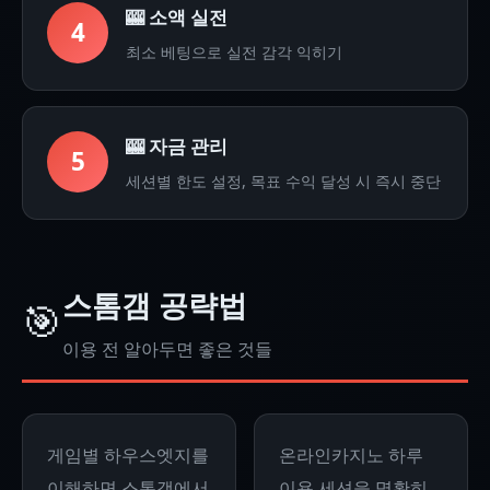
🎰 소액 실전
4
최소 베팅으로 실전 감각 익히기
🎰 자금 관리
5
세션별 한도 설정, 목표 수익 달성 시 즉시 중단
스톰갬 공략법
🎯
이용 전 알아두면 좋은 것들
게임별 하우스엣지를
온라인카지노 하루
이해하면 스톰갬에서
이용 세션을 명확히