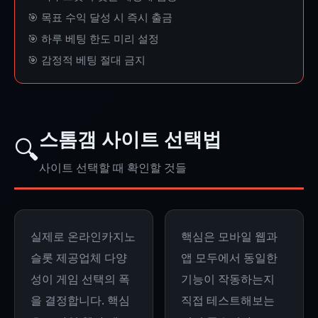
🎯 목표 수익 달성 시 즉시 출금
🎯 하루 베팅 한도 미리 설정
🎯 감정적 베팅 절대 금지
스톰갬 사이트 선택법
🔍
사이트 선택할 때 확인할 것들
실제로 온라인카지노
핵심은 모바일 웹과
슬롯 제공업체 다양
앱 모두에서 동일한
성이 게임 선택의 폭
기능이 작동하는지
을 결정합니다. 핵심
직접 테스트해보는