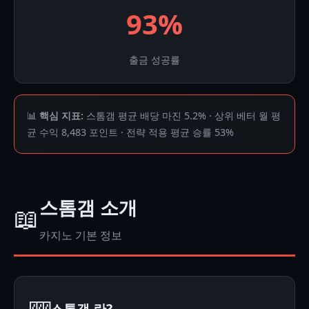
93%
출금 성공률
📊
핵심 지표:
스톰갬 평균 배당 마진 5.2% · 상위 베터 월 평
균 수익 8,483 포인트 · 전략 적용 평균 승률 53%
스톰갬 소개
📖
카지노 기본 정보
스톰갬 란?