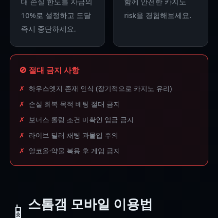
대 손실 한도를 자금의
함께 안전한 카지노
10%로 설정하고 도달
risk을 경험해보세요.
즉시 중단하세요.
🚫 절대 금지 사항
✗
하우스엣지 존재 인식 (장기적으로 카지노 유리)
✗
손실 회복 목적 베팅 절대 금지
✗
보너스 롤링 조건 미확인 입금 금지
✗
라이브 딜러 채팅 과몰입 주의
✗
알코올·약물 복용 후 게임 금지
스톰갬 모바일 이용법
📱