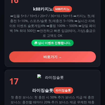
k88카지노
k88카지노
➡️입플 5+3 / 10+5 / 20+7 / 30+10 / 50+15 ➡️카지노 첫,매
충전 5~10%, 스포츠/슬롯 첫,매충전 5~10% ➡️실시간 리베
이트 이벤트 슬롯게임4% ➡️롤링 100% ~ 500% ➡️당일 페이
백 5% 최대 500만 ➡️안전하고 빠른 입금(테더, 가상),출금으
로 고액도 OK
🎁 상시 이벤트 진행합니다.
바로가기 →
17
라이징슬롯
라이징슬롯
첫 충전 보너스: 첫 충전 시 50% 추가 보너스 지급 매 충전
보너스: 충전할 때마다 20% 추가 보너스 제공 무제한 재충