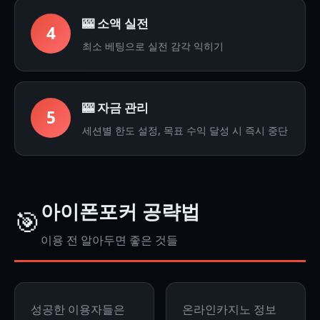
🎰 소액 실전
4
최소 베팅으로 실전 감각 익히기
🎰 자금 관리
5
세션별 한도 설정, 목표 수익 달성 시 즉시 중단
아이폰포커 공략법
🎯
이용 전 알아두면 좋은 것들
성공한 이용자들은
온라인카지노 정보