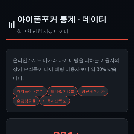
아이폰포커 통계 · 데이터
📊
참고할 만한 시장 데이터
온라인카지노 바카라 타이 베팅을 피하는 이용자의
장기 손실률이 타이 베팅 이용자보다 약 30% 낮습
니다.
카지노이용통계
모바일이용률
평균세션시간
출금성공률
이용자만족도