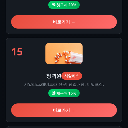
🎁 첫구매 20%
바로가기 →
15
정력원
시알리스
시알리스,레비트라 전문! 당일배송. 비밀포장.
🎁 재구매 15%
바로가기 →