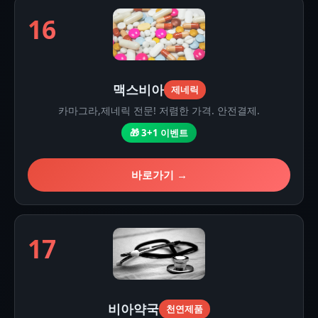
16
맥스비아
제네릭
카마그라,제네릭 전문! 저렴한 가격. 안전결제.
🎁 3+1 이벤트
바로가기 →
17
비아약국
천연제품