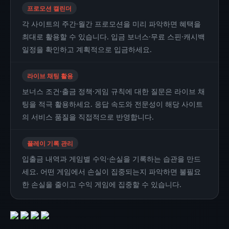
프로모션 캘린더
각 사이트의 주간·월간 프로모션을 미리 파악하면 혜택을
최대로 활용할 수 있습니다. 입금 보너스·무료 스핀·캐시백
일정을 확인하고 계획적으로 입금하세요.
라이브 채팅 활용
보너스 조건·출금 정책·게임 규칙에 대한 질문은 라이브 채
팅을 적극 활용하세요. 응답 속도와 전문성이 해당 사이트
의 서비스 품질을 직접적으로 반영합니다.
플레이 기록 관리
입출금 내역과 게임별 수익·손실을 기록하는 습관을 만드
세요. 어떤 게임에서 손실이 집중되는지 파악하면 불필요
한 손실을 줄이고 수익 게임에 집중할 수 있습니다.