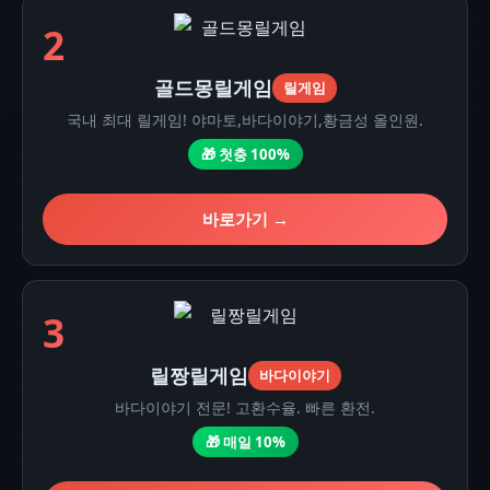
2
골드몽릴게임
릴게임
국내 최대 릴게임! 야마토,바다이야기,황금성 올인원.
🎁 첫충 100%
바로가기 →
3
릴짱릴게임
바다이야기
바다이야기 전문! 고환수율. 빠른 환전.
🎁 매일 10%