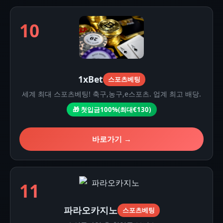
10
1xBet
스포츠베팅
세계 최대 스포츠베팅! 축구,농구,e스포츠. 업계 최고 배당.
🎁 첫입금100%(최대€130)
바로가기 →
11
파라오카지노
스포츠베팅