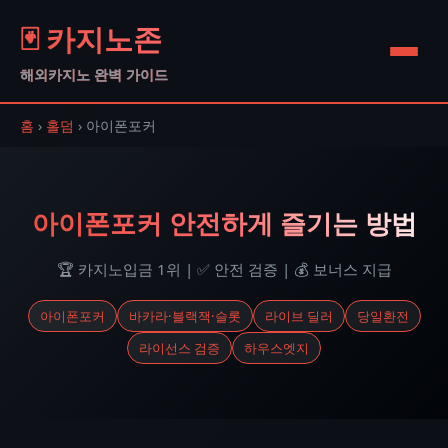
🃏 카지노존
해외카지노 완벽 가이드
홈
›
홀덤
› 아이폰포커
아이폰포커 안전하게 즐기는 방법
🏆 카지노입금 1위 | ✅ 안전 검증 | 💰 보너스 지급
아이폰포커
바카라·블랙잭·슬롯
라이브 딜러
당일환전
라이선스 검증
하우스엣지