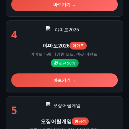
바로가기 →
4
야마토2026
야마토
야마토 1위! 다양한 모드. 잭팟 이벤트.
🎁 신규 50%
바로가기 →
5
오징어릴게임
황금성