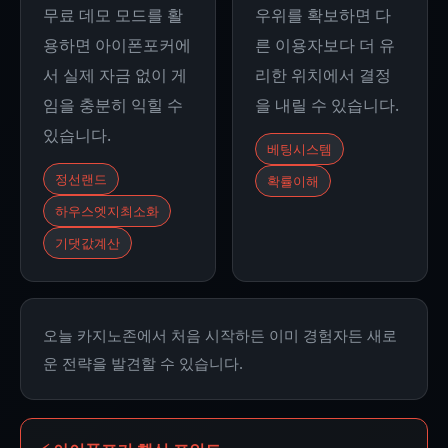
무료 데모 모드를 활
우위를 확보하면 다
용하면 아이폰포커에
른 이용자보다 더 유
서 실제 자금 없이 게
리한 위치에서 결정
임을 충분히 익힐 수
을 내릴 수 있습니다.
있습니다.
베팅시스템
정선랜드
확률이해
하우스엣지최소화
기댓값계산
오늘 카지노존에서 처음 시작하든 이미 경험자든 새로
운 전략을 발견할 수 있습니다.