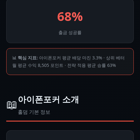
68%
출금 성공률
📊
핵심 지표:
아이폰포커 평균 배당 마진 3.3% · 상위 베터
월 평균 수익 8,505 포인트 · 전략 적용 평균 승률 63%
아이폰포커 소개
📖
홀덤 기본 정보