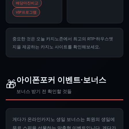
배당마진비교
VIP프로그램
중요한 것은 오늘 카지노존에서 최고의 RTP·하우스엣
지을 제공하는 카지노 사이트를 확인해보세요.
아이폰포커 이벤트·보너스
🎁
보너스 받기 전 확인할 것들
게다가 온라인카지노 생일 보너스는 회원의 생일에
무료 스핀을 선물하는 맞춤형 이벤트입니다. 게다가