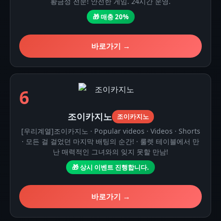
황금성 전문! 안전한 게임. 24시간 운영.
🎁 매충 20%
바로가기 →
6
조이카지노
조이카지노
[우리계열]조이카지노 · Popular videos · Videos · Shorts
· 모든 걸 걸었던 마지막 배팅의 순간! · 룰렛 테이블에서 만
난 매력적인 그녀와의 잊지 못할 만남!
🎁 상시 이벤트 진행합니다.
바로가기 →