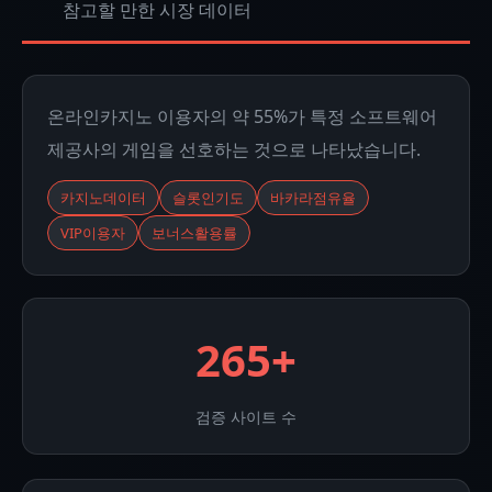
참고할 만한 시장 데이터
온라인카지노 이용자의 약 55%가 특정 소프트웨어
제공사의 게임을 선호하는 것으로 나타났습니다.
카지노데이터
슬롯인기도
바카라점유율
VIP이용자
보너스활용률
265+
검증 사이트 수