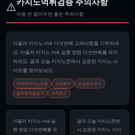
카지노먹튀검증 주의사항
⚠️
이용 전 알아두면 좋은 주의사항
아울러 카지노 risk 다섯번째 고려사항을 기억하세
요. 아울러 카지노 risk 실행 방법 다섯번째를 유지
하세요. 결국 오늘 카지노존에서 검증된 카지노 사
이트를 찾아보세요.
안전한카지노이용
자금분리
손실한도준수
음주후이용금지
규칙준수
아울러 카지노 risk 실
결국 오늘 카지노존에
행 방법 다섯번째를 유
서 검증된 카지노 사이