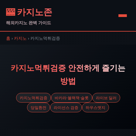
🎰 카지노존
해외카지노 완벽 가이드
홈
›
카지노
› 카지노먹튀검증
카지노먹튀검증 안전하게 즐기는
방법
카지노먹튀검증
바카라·블랙잭·슬롯
라이브 딜러
당일환전
라이선스 검증
하우스엣지