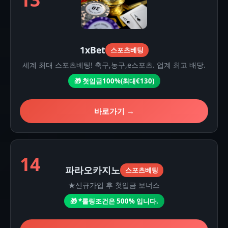
1xBet
스포츠베팅
세계 최대 스포츠베팅! 축구,농구,e스포츠. 업계 최고 배당.
🎁 첫입금100%(최대€130)
바로가기 →
14
파라오카지노
스포츠베팅
★신규가입 후 첫입금 보너스
🎁 *롤링조건은 500% 입니다.