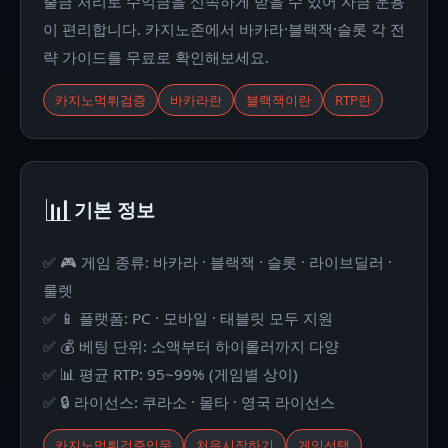
출금 처리로 수익금을 신속하게 받을 수 있어 자금 운용
이 편리합니다. 카지노존에서 바카라·블랙잭·슬롯 각 전
략 가이드를 무료로 확인해보세요.
카지노먹튀검증
바카라란
블랙잭이란
RTP란
📊
기본 정보
✅ 🎮 게임 종류: 바카라 · 블랙잭 · 슬롯 · 라이브딜러 ·
룰렛
✅ 📱 플랫폼: PC · 모바일 · 태블릿 모두 지원
✅ 💰 베팅 단위: 소액부터 하이롤러까지 다양
✅ 📊 평균 RTP: 95~99% (게임별 상이)
✅ 🔒 라이선스: 쿠라소 · 몰타 · 영국 라이선스
카지노먹튀검증입문
처음시작하기
게임선택