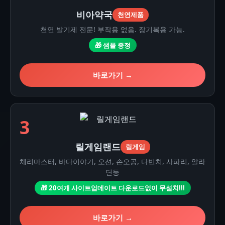
비아약국
천연제품
천연 발기제 전문! 부작용 없음. 장기복용 가능.
🎁 샘플 증정
바로가기 →
3
릴게임랜드
릴게임
체리마스터, 바다이야기, 오션, 손오공, 다빈치, 사파리, 알라
딘등
🎁 20여개 사이트업데이트 다운로드없이 무설치!!!
바로가기 →