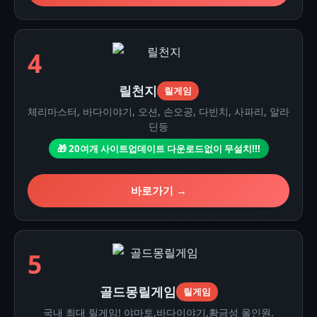
4
릴천지
릴게임
체리마스터, 바다이야기, 오션, 손오공, 다빈치, 사파리, 알라
딘등
🎁 20여개 사이트업데이트 다운로드없이 무설치!!!
바로가기 →
5
골드몽릴게임
릴게임
국내 최대 릴게임! 야마토,바다이야기,황금성 올인원.