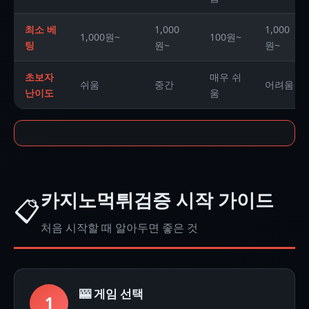
최소 베
1,000
1,000
1,000원~
100원~
팅
원~
원~
초보자
매우 쉬
쉬움
중간
어려움
난이도
움
카지노먹튀검증 시작 가이드
📋
처음 시작할 때 알아두면 좋은 것
🎰 게임 선택
1