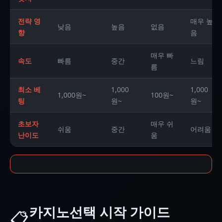
항목
바카라
블랙잭
슬롯
홀덤
하우스
1.06~1.24%
0.5%
2~15%
레이크
엣지
전략 영
매우 높
낮음
높음
없음
향
음
매우 빠
속도
빠름
중간
느림
름
최소 베
1,000
1,000
1,000원~
100원~
팅
원~
원~
초보자
매우 쉬
쉬움
중간
어려움
난이도
움