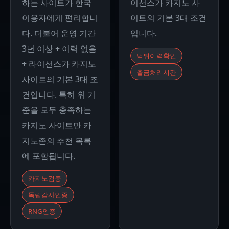
온라인카지노 다양한
더불어 운영 기간 3년
통화와 언어를 지원
이상 + 이력 없음 + 라
하는 사이트가 한국
이선스가 카지노 사
이용자에게 편리합니
이트의 기본 3대 조건
다. 더불어 운영 기간
입니다.
3년 이상 + 이력 없음
먹튀이력확인
+ 라이선스가 카지노
출금처리시간
사이트의 기본 3대 조
건입니다. 특히 위 기
준을 모두 충족하는
카지노 사이트만 카
지노존의 추천 목록
에 포함됩니다.