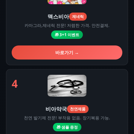
맥스비아
제네릭
카마그라,제네릭 전문! 저렴한 가격. 안전결제.
🎁 3+1 이벤트
바로가기 →
4
비아약국
천연제품
천연 발기제 전문! 부작용 없음. 장기복용 가능.
🎁 샘플 증정