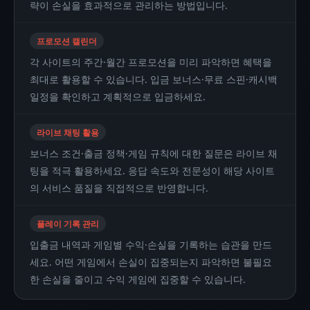
략이 손실을 효과적으로 관리하는 방법입니다.
프로모션 캘린더
각 사이트의 주간·월간 프로모션을 미리 파악하면 혜택을
최대로 활용할 수 있습니다. 입금 보너스·무료 스핀·캐시백
일정을 확인하고 계획적으로 입금하세요.
라이브 채팅 활용
보너스 조건·출금 정책·게임 규칙에 대한 질문은 라이브 채
팅을 적극 활용하세요. 응답 속도와 전문성이 해당 사이트
의 서비스 품질을 직접적으로 반영합니다.
플레이 기록 관리
입출금 내역과 게임별 수익·손실을 기록하는 습관을 만드
세요. 어떤 게임에서 손실이 집중되는지 파악하면 불필요
한 손실을 줄이고 수익 게임에 집중할 수 있습니다.