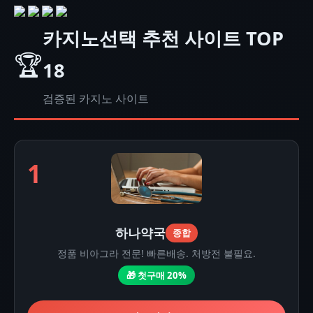
카지노선택 추천 사이트 TOP
🏆
18
검증된 카지노 사이트
1
하나약국
종합
정품 비아그라 전문! 빠른배송. 처방전 불필요.
🎁 첫구매 20%