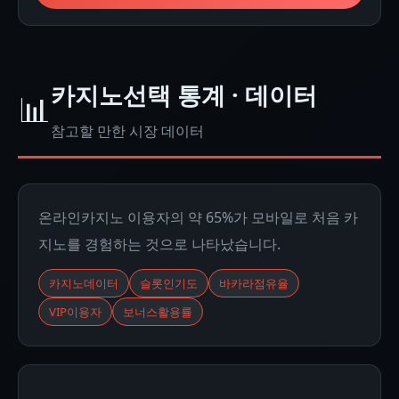
🎁 이벤트 5% 진행합니다.
바로가기 →
카지노선택 통계 · 데이터
📊
참고할 만한 시장 데이터
온라인카지노 이용자의 약 65%가 모바일로 처음 카
지노를 경험하는 것으로 나타났습니다.
카지노데이터
슬롯인기도
바카라점유율