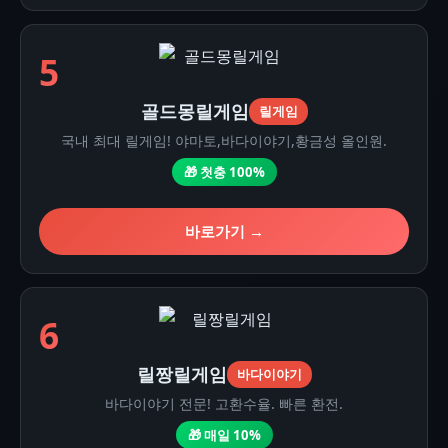
5
골드몽릴게임
릴게임
국내 최대 릴게임! 야마토,바다이야기,황금성 올인원.
🎁 첫충 100%
바로가기 →
6
릴짱릴게임
바다이야기
바다이야기 전문! 고환수율. 빠른 환전.
🎁 매일 10%