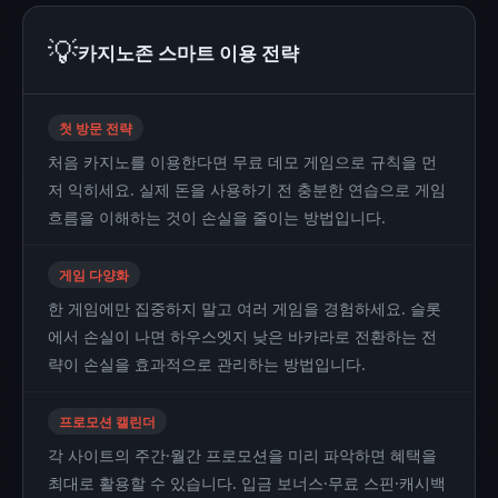
💡
카지노존 스마트 이용 전략
첫 방문 전략
처음 카지노를 이용한다면 무료 데모 게임으로 규칙을 먼
저 익히세요. 실제 돈을 사용하기 전 충분한 연습으로 게임
흐름을 이해하는 것이 손실을 줄이는 방법입니다.
게임 다양화
한 게임에만 집중하지 말고 여러 게임을 경험하세요. 슬롯
에서 손실이 나면 하우스엣지 낮은 바카라로 전환하는 전
략이 손실을 효과적으로 관리하는 방법입니다.
프로모션 캘린더
각 사이트의 주간·월간 프로모션을 미리 파악하면 혜택을
최대로 활용할 수 있습니다. 입금 보너스·무료 스핀·캐시백