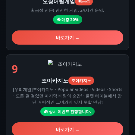
오징어릴게임
황금성
황금성 전문! 안전한 게임. 24시간 운영.
🎁 매충 20%
바로가기 →
9
조이카지노
조이카지노
[우리계열]조이카지노 · Popular videos · Videos · Shorts
· 모든 걸 걸었던 마지막 배팅의 순간! · 룰렛 테이블에서 만
난 매력적인 그녀와의 잊지 못할 만남!
🎁 상시 이벤트 진행합니다.
바로가기 →