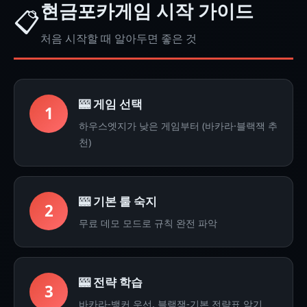
현금포카게임 시작 가이드
📋
처음 시작할 때 알아두면 좋은 것
🎰 게임 선택
1
하우스엣지가 낮은 게임부터 (바카라·블랙잭 추
천)
🎰 기본 룰 숙지
2
무료 데모 모드로 규칙 완전 파악
🎰 전략 학습
3
바카라-뱅커 우선, 블랙잭-기본 전략표 암기