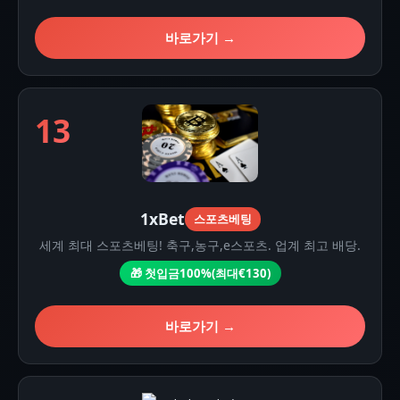
바로가기 →
13
1xBet
스포츠베팅
세계 최대 스포츠베팅! 축구,농구,e스포츠. 업계 최고 배당.
🎁 첫입금100%(최대€130)
바로가기 →