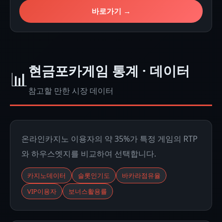
바로가기 →
현금포카게임 통계 · 데이터
📊
참고할 만한 시장 데이터
온라인카지노 이용자의 약 35%가 특정 게임의 RTP
와 하우스엣지를 비교하여 선택합니다.
카지노데이터
슬롯인기도
바카라점유율
VIP이용자
보너스활용률