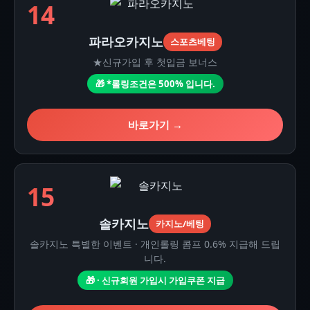
14
파라오카지노
스포츠베팅
★신규가입 후 첫입금 보너스
🎁 *롤링조건은 500% 입니다.
바로가기 →
15
솔카지노
카지노/베팅
솔카지노 특별한 이벤트 · 개인롤링 콤프 0.6% 지급해 드립
니다.
🎁 · 신규회원 가입시 가입쿠폰 지급