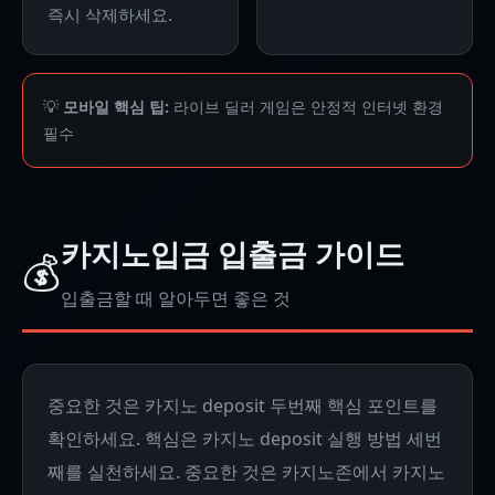
즉시 삭제하세요.
💡
모바일 핵심 팁:
라이브 딜러 게임은 안정적 인터넷 환경
필수
카지노입금 입출금 가이드
💰
입출금할 때 알아두면 좋은 것
중요한 것은 카지노 deposit 두번째 핵심 포인트를
확인하세요. 핵심은 카지노 deposit 실행 방법 세번
째를 실천하세요. 중요한 것은 카지노존에서 카지노