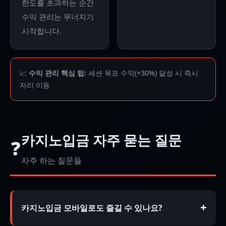
한도를 초과하는 순간
수익 관리는 무너지기
시작합니다.
📈
수익 관리 핵심 팁:
세션 목표 수익(+30%) 달성 시 즉시
자리 이동
카지노입금 자주 묻는 질문
❓
자주 하는 질문들
카지노입금 모바일로도 즐길 수 있나요?