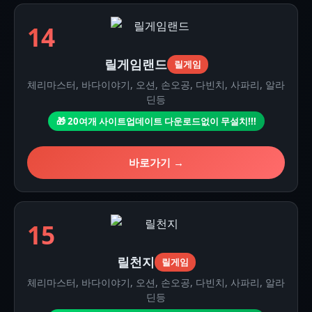
14
릴게임랜드
릴게임
체리마스터, 바다이야기, 오션, 손오공, 다빈치, 사파리, 알라
딘등
🎁 20여개 사이트업데이트 다운로드없이 무설치!!!
바로가기 →
15
릴천지
릴게임
체리마스터, 바다이야기, 오션, 손오공, 다빈치, 사파리, 알라
딘등