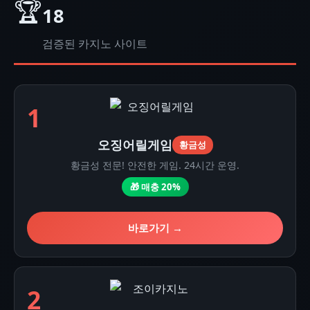
🏆
18
검증된 카지노 사이트
1
오징어릴게임
황금성
황금성 전문! 안전한 게임. 24시간 운영.
🎁 매충 20%
바로가기 →
2