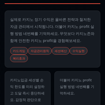
실제로 카지노 장기 수익은 올바른 전략과 철저한
자금 관리에서 시작됩니다. 더불어 카지노 profit 실
행 방법 네번째를 기억하세요. 무엇보다 카지노존와
함께 안전한 카지노 profit을 경험해보세요.
카드게임
자금관리원칙
세션예산
수익실현
복리효과
카지노입금 세션별 손
더불어 카지노 profit
익 한도를 미리 설정하
실행 방법 네번째를 기
고 도달 즉시 중단하세
억하세요.
요. 감정적 판단으로