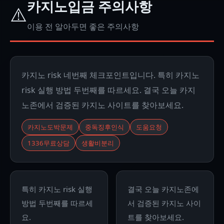
카지노입금 주의사항
⚠️
이용 전 알아두면 좋은 주의사항
카지노 risk 네번째 체크포인트입니다. 특히 카지노
risk 실행 방법 두번째를 따르세요. 결국 오늘 카지
노존에서 검증된 카지노 사이트를 찾아보세요.
카지노도박문제
중독징후인식
도움요청
1336무료상담
생활비분리
특히 카지노 risk 실행
결국 오늘 카지노존에
방법 두번째를 따르세
서 검증된 카지노 사이
요.
트를 찾아보세요.