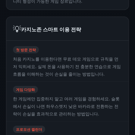
니티 형성이 가능한 게임 장르입니다.
💡
카지노존 스마트 이용 전략
첫 방문 전략
처음 카지노를 이용한다면 무료 데모 게임으로 규칙을 먼
저 익히세요. 실제 돈을 사용하기 전 충분한 연습으로 게임
흐름을 이해하는 것이 손실을 줄이는 방법입니다.
게임 다양화
한 게임에만 집중하지 말고 여러 게임을 경험하세요. 슬롯
에서 손실이 나면 하우스엣지 낮은 바카라로 전환하는 전
략이 손실을 효과적으로 관리하는 방법입니다.
프로모션 캘린더