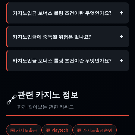
대부분의 온라인카지노는 모바일 최적화 웹사이트나
전용 앱을 제공합니다. 공공 WiFi보다 개인 데이터 사
카지노입금 보너스 롤링 조건이란 무엇인가요?
용이 보안에 더 안전합니다.
보너스를 출금하기 위해 베팅해야 하는 최소 금액입
니다. 10만원 보너스에 30x 롤링 조건이면 300만원
카지노입금에 중독될 위험은 없나요?
을 베팅해야 출금이 가능합니다. 보너스 수령 전 반드
중독 위험이 있습니다. 세션 시간과 금액에 제한을 두
시 확인하세요.
고, 문제가 생겼다면 한국도박문제관리센터(1336)에
카지노입금 보너스 롤링 조건이란 무엇인가요?
무료 상담을 받으세요.
보너스를 출금하기 위해 베팅해야 하는 최소 금액입
니다. 10만원 보너스에 30x 롤링 조건이면 300만원
을 베팅해야 출금이 가능합니다. 보너스 수령 전 반드
관련 카지노 정보
🔗
시 확인하세요.
함께 찾아보는 관련 키워드
🎰 카지노출금
🎰 Playtech
🎰 카지노출금순위