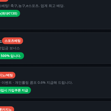
베팅! 축구,농구,e스포츠. 업계 최고 배당.
(최대€130)
노
스포츠베팅
첫입금 보너스
 500% 입니다.
지노/베팅
이벤트 · 개인롤링 콤프 0.6% 지급해 드립니다.
 가입시 가입쿠폰 지급
롯카지노