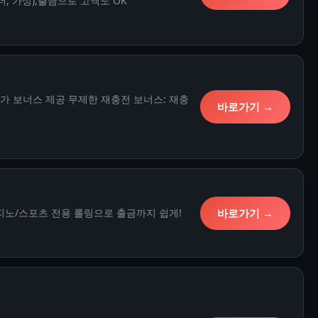
테더, 가상),출금으로 고액도 OK
 추가 보너스 제공 무제한 재충전 보너스: 재충
바로가기 →
바로가기 →
/카지노/스포츠 전용 롤링으로 출금까지 쉽게!