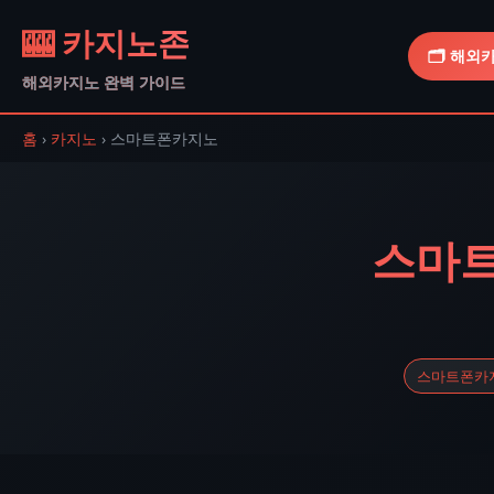
🎰 카지노존
🗂️ 해
해외카지노 완벽 가이드
홈
›
카지노
› 스마트폰카지노
스마트
스마트폰카