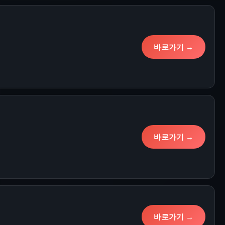
바로가기 →
바로가기 →
바로가기 →