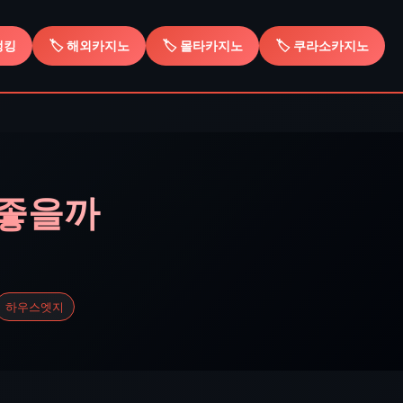
랭킹
🏷️ 해외카지노
🏷️ 몰타카지노
🏷️ 쿠라소카지노
 좋을까
하우스엣지