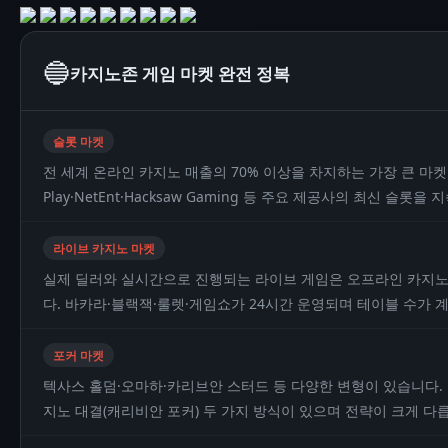
🔵
카지노존 게임 마켓 완전 정복
슬롯 마켓
전 세계 온라인 카지노 매출의 70% 이상을 차지하는 가장 큰 마켓입니
Play·NetEnt·Hacksaw Gaming 등 주요 제공사의 최신 슬
라이브 카지노 마켓
실제 딜러와 실시간으로 진행되는 라이브 게임은 오프라인 카지
다. 바카라·블랙잭·룰렛·게임쇼가 24시간 운영되며 테이블 수가 
포커 마켓
텍사스 홀덤·오마하·카리브안 스터드 등 다양한 변형이 있습니다.
지노 대결(캐리비안 포커) 두 가지 방식이 있으며 전략이 크게 다