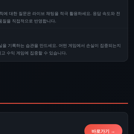
칙에 대한 질문은 라이브 채팅을 적극 활용하세요. 응답 속도와 전
품질을 직접적으로 반영합니다.
실을 기록하는 습관을 만드세요. 어떤 게임에서 손실이 집중되는지
고 수익 게임에 집중할 수 있습니다.
바로가기 →