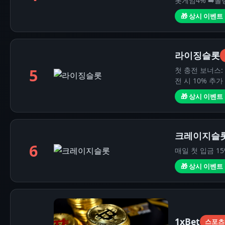
롯게임4% ➡️롤링
🎁 상시 이벤트
라이징슬롯
5
첫 충전 보너스:
전 시 10% 추
🎁 상시 이벤트
크레이지슬
6
매일 첫 입금 1
🎁 상시 이벤트
1xBet
스포츠