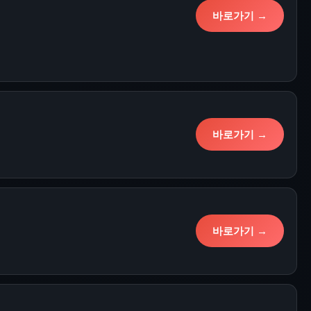
바로가기 →
바로가기 →
바로가기 →