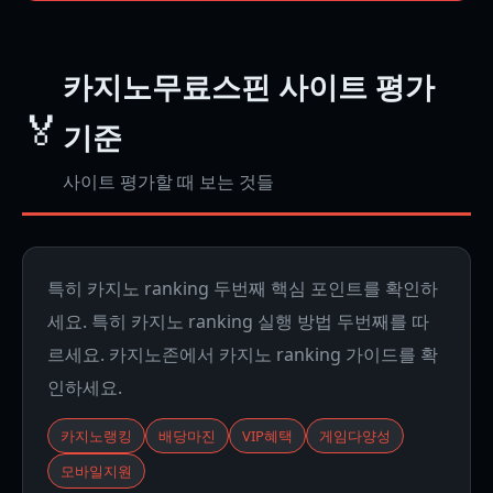
카지노무료스핀 사이트 평가
🏅
기준
사이트 평가할 때 보는 것들
특히 카지노 ranking 두번째 핵심 포인트를 확인하
세요. 특히 카지노 ranking 실행 방법 두번째를 따
르세요. 카지노존에서 카지노 ranking 가이드를 확
인하세요.
카지노랭킹
배당마진
VIP혜택
게임다양성
모바일지원