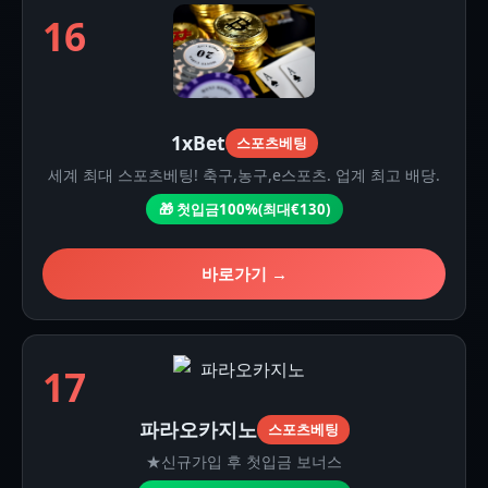
16
1xBet
스포츠베팅
세계 최대 스포츠베팅! 축구,농구,e스포츠. 업계 최고 배당.
🎁 첫입금100%(최대€130)
바로가기 →
17
파라오카지노
스포츠베팅
★신규가입 후 첫입금 보너스