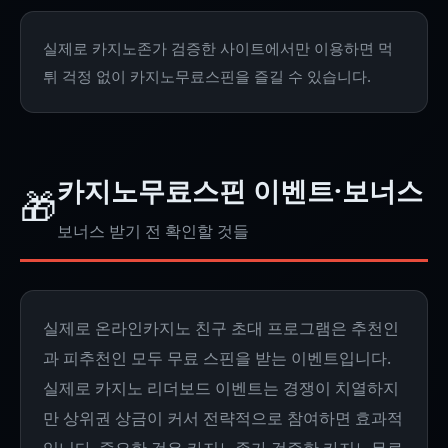
실제로 카지노존가 검증한 사이트에서만 이용하면 먹
튀 걱정 없이 카지노무료스핀을 즐길 수 있습니다.
카지노무료스핀 이벤트·보너스
🎁
보너스 받기 전 확인할 것들
실제로 온라인카지노 친구 초대 프로그램은 추천인
과 피추천인 모두 무료 스핀을 받는 이벤트입니다.
실제로 카지노 리더보드 이벤트는 경쟁이 치열하지
만 상위권 상금이 커서 전략적으로 참여하면 효과적