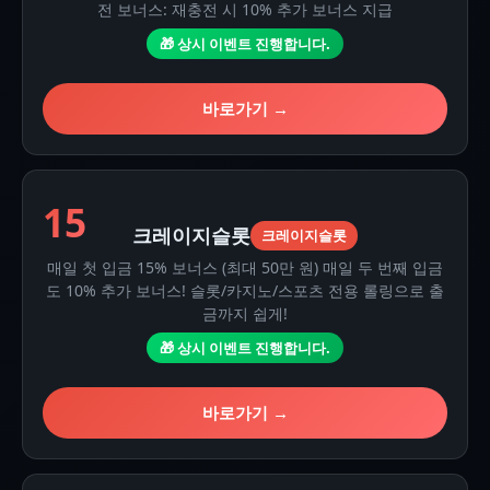
전 보너스: 재충전 시 10% 추가 보너스 지급
🎁 상시 이벤트 진행합니다.
바로가기 →
15
크레이지슬롯
크레이지슬롯
매일 첫 입금 15% 보너스 (최대 50만 원) 매일 두 번째 입금
도 10% 추가 보너스! 슬롯/카지노/스포츠 전용 롤링으로 출
금까지 쉽게!
🎁 상시 이벤트 진행합니다.
바로가기 →