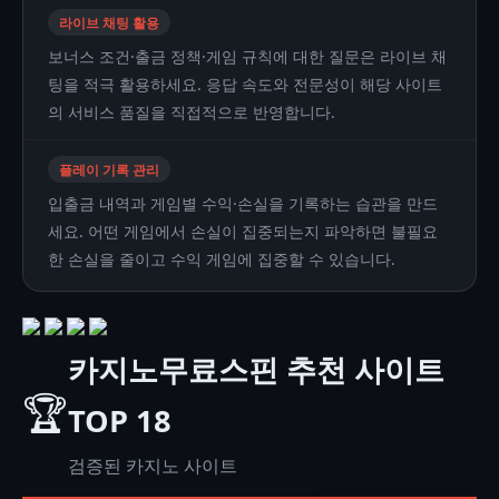
라이브 채팅 활용
보너스 조건·출금 정책·게임 규칙에 대한 질문은 라이브 채
팅을 적극 활용하세요. 응답 속도와 전문성이 해당 사이트
의 서비스 품질을 직접적으로 반영합니다.
플레이 기록 관리
입출금 내역과 게임별 수익·손실을 기록하는 습관을 만드
세요. 어떤 게임에서 손실이 집중되는지 파악하면 불필요
한 손실을 줄이고 수익 게임에 집중할 수 있습니다.
카지노무료스핀 추천 사이트
🏆
TOP 18
검증된 카지노 사이트