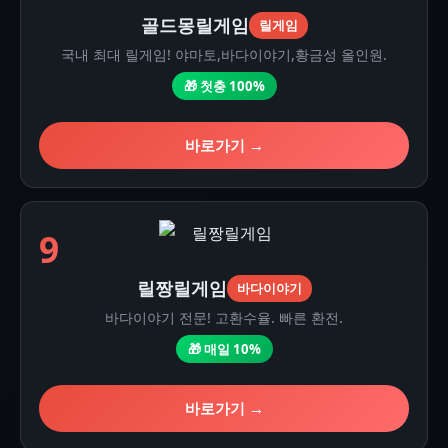
골드몽릴게임
릴게임
국내 최대 릴게임! 야마토,바다이야기,황금성 올인원.
🎁 첫충 100%
바로가기 →
9
릴짱릴게임
바다이야기
바다이야기 전문! 고환수율. 빠른 환전.
🎁 매일 10%
바로가기 →