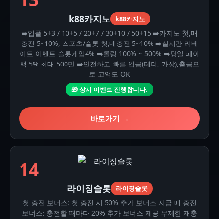
k88카지노
k88카지노
➡️입플 5+3 / 10+5 / 20+7 / 30+10 / 50+15 ➡️카지노 첫,매
충전 5~10%, 스포츠/슬롯 첫,매충전 5~10% ➡️실시간 리베
이트 이벤트 슬롯게임4% ➡️롤링 100% ~ 500% ➡️당일 페이
백 5% 최대 500만 ➡️안전하고 빠른 입금(테더, 가상),출금으
로 고액도 OK
🎁 상시 이벤트 진행합니다.
바로가기 →
14
라이징슬롯
라이징슬롯
첫 충전 보너스: 첫 충전 시 50% 추가 보너스 지급 매 충전
보너스: 충전할 때마다 20% 추가 보너스 제공 무제한 재충