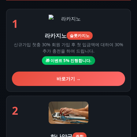
1
라카지노
슬롯카지노
신규가입 첫충 30% 회원 가입 후 첫 입금액에 대하여 30%
추가 충전을 하여 드립니다.
🎁 이벤트 5% 진행합니다.
바로가기 →
2
하나약국
종합