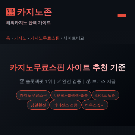
🎰 카지노존
해외카지노 완벽 가이드
홈
›
카지노
›
카지노무료스핀
› 사이트비교
카지노무료스핀 사이트 추천 기준
🏆 슬롯잭팟 1위 | ✅ 안전 검증 | 💰 보너스 지급
카지노무료스핀
바카라·블랙잭·슬롯
라이브 딜러
당일환전
라이선스 검증
하우스엣지