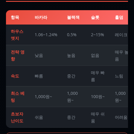
항목
바카라
블랙잭
슬롯
홀덤
하우스
1.06~1.24%
0.5%
2~15%
레이크
엣지
전략 영
매우 높
낮음
높음
없음
향
음
매우 빠
속도
빠름
중간
느림
름
최소 베
1,000
1,000
1,000원~
100원~
팅
원~
원~
초보자
매우 쉬
쉬움
중간
어려움
난이도
움