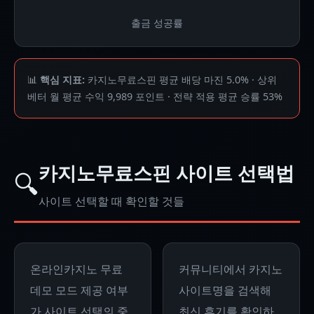
출금 성공률
📊
핵심 지표:
카지노무료스핀 평균 배당 마진 5.0% · 상위
베터 월 평균 수익 9,989 포인트 · 전략 적용 평균 승률 53%
카지노무료스핀 사이트 선택법
🔍
사이트 선택할 때 확인할 것들
온라인카지노 무료
커뮤니티에서 카지노
데모 모드 제공 여부
사이트명을 검색해
가 사이트 선택의 중
최신 후기를 확인하