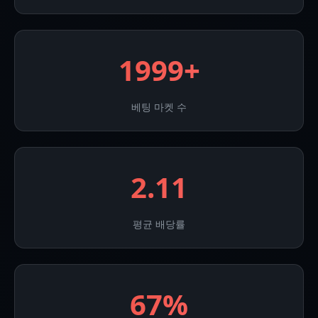
1999+
베팅 마켓 수
2.11
평균 배당률
67%