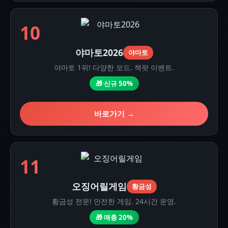
10
야마토2026
야마토
야마토 1위! 다양한 모드. 잭팟 이벤트.
🎁 신규 50%
바로가기 →
11
오징어릴게임
황금성
황금성 전문! 안전한 게임. 24시간 운영.
🎁 매충 20%