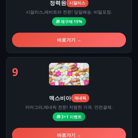
정력원
시알리스
시알리스,레비트라 전문! 당일배송. 비밀포장.
🎁 재구매 15%
바로가기 →
9
맥스비아
제네릭
카마그라,제네릭 전문! 저렴한 가격. 안전결제.
🎁 3+1 이벤트
바로가기 →