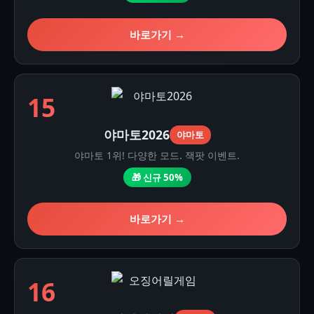
바로가기 →
15
야마토2026
야마토
야마토 1위! 다양한 모드. 잭팟 이벤트.
🎁 신규 50%
바로가기 →
16