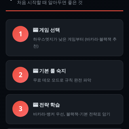
처음 시작할 때 알아두면 좋은 것
🎰 게임 선택
1
하우스엣지가 낮은 게임부터 (바카라·블랙잭 추
천)
🎰 기본 룰 숙지
2
무료 데모 모드로 규칙 완전 파악
🎰 전략 학습
3
바카라-뱅커 우선, 블랙잭-기본 전략표 암기