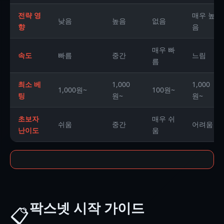
전략 영
매우 높
낮음
높음
없음
향
음
매우 빠
속도
빠름
중간
느림
름
최소 베
1,000
1,000
1,000원~
100원~
팅
원~
원~
초보자
매우 쉬
쉬움
중간
어려움
난이도
움
팍스넷 시작 가이드
📋