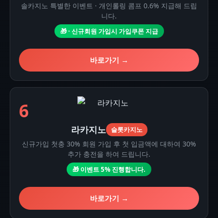
솔카지노 특별한 이벤트 · 개인롤링 콤프 0.6% 지급해 드립
니다.
🎁 · 신규회원 가입시 가입쿠폰 지급
바로가기 →
6
라카지노
슬롯카지노
신규가입 첫충 30% 회원 가입 후 첫 입금액에 대하여 30%
추가 충전을 하여 드립니다.
🎁 이벤트 5% 진행합니다.
바로가기 →