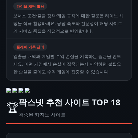
라이브 채팅 활용
보너스 조건·출금 정책·게임 규칙에 대한 질문은 라이브 채
팅을 적극 활용하세요. 응답 속도와 전문성이 해당 사이트
의 서비스 품질을 직접적으로 반영합니다.
플레이 기록 관리
입출금 내역과 게임별 수익·손실을 기록하는 습관을 만드
세요. 어떤 게임에서 손실이 집중되는지 파악하면 불필요
한 손실을 줄이고 수익 게임에 집중할 수 있습니다.
팍스넷 추천 사이트 TOP 18
🏆
검증된 카지노 사이트