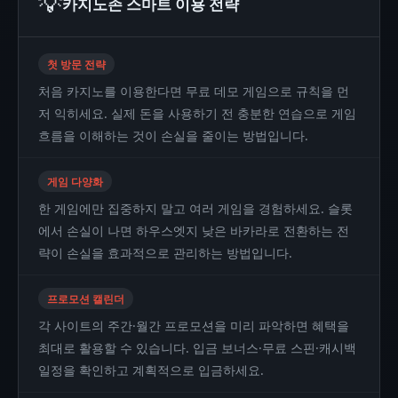
💡
카지노존 스마트 이용 전략
첫 방문 전략
처음 카지노를 이용한다면 무료 데모 게임으로 규칙을 먼
저 익히세요. 실제 돈을 사용하기 전 충분한 연습으로 게임
흐름을 이해하는 것이 손실을 줄이는 방법입니다.
게임 다양화
한 게임에만 집중하지 말고 여러 게임을 경험하세요. 슬롯
에서 손실이 나면 하우스엣지 낮은 바카라로 전환하는 전
략이 손실을 효과적으로 관리하는 방법입니다.
프로모션 캘린더
각 사이트의 주간·월간 프로모션을 미리 파악하면 혜택을
최대로 활용할 수 있습니다. 입금 보너스·무료 스핀·캐시백
일정을 확인하고 계획적으로 입금하세요.