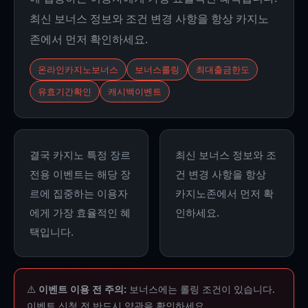
최신 보너스 정보와 조건 변경 사항을 항상 카지노
존에서 먼저 확인하세요.
온라인카지노보너스
보너스롤링
최대출금한도
유효기간확인
캐시백이벤트
결국 카지노 특정 장르
최신 보너스 정보와 조
전용 이벤트는 해당 장
건 변경 사항을 항상
르에 집중하는 이용자
카지노존에서 먼저 확
에게 가장 효율적인 혜
인하세요.
택입니다.
⚠️
이벤트 이용 전 주의:
보너스에는 롤링 조건이 있습니다.
이벤트 신청 전 반드시 약관을 확인하세요.