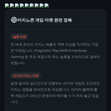
🔵
카지노존 게임 마켓 완전 정복
슬롯 마켓
전 세계 온라인 카지노 매출의 70% 이상을 차지하는 가장
큰 마켓입니다. Pragmatic Play·NetEnt·Hacksaw
Gaming 등 주요 제공사의 최신 슬롯을 지속적으로 업데이
트합니다.
라이브 카지노 마켓
실제 딜러와 실시간으로 진행되는 라이브 게임은 오프라인
카지노 경험을 온라인으로 제공합니다. 바카라·블랙잭·룰
렛·게임쇼가 24시간 운영되며 테이블 수가 계속 늘고 있습
니다.