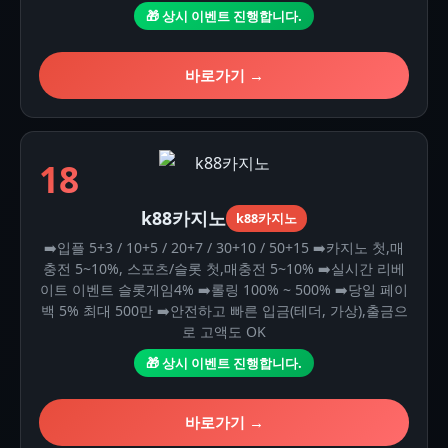
🎁 상시 이벤트 진행합니다.
바로가기 →
18
k88카지노
k88카지노
➡️입플 5+3 / 10+5 / 20+7 / 30+10 / 50+15 ➡️카지노 첫,매
충전 5~10%, 스포츠/슬롯 첫,매충전 5~10% ➡️실시간 리베
이트 이벤트 슬롯게임4% ➡️롤링 100% ~ 500% ➡️당일 페이
백 5% 최대 500만 ➡️안전하고 빠른 입금(테더, 가상),출금으
로 고액도 OK
🎁 상시 이벤트 진행합니다.
바로가기 →