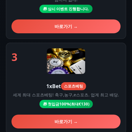
🎁 상시 이벤트 진행합니다.
바로가기 →
3
1xBet
스포츠베팅
세계 최대 스포츠베팅! 축구,농구,e스포츠. 업계 최고 배당.
🎁 첫입금100%(최대€130)
바로가기 →