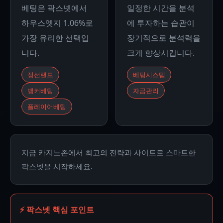
베팅은 팍스넷에서
일정한 시간을 분석
하우스엣지 1.06%로
에 투자하는 습관이
가장 유리한 선택입
장기적으로 분석력을
니다.
크게 향상시킵니다.
정선랜드
베팅시스템
뱅커베팅
자금관리
플레이어베팅
지금 카지노존에서 최고의 전략과 사이트로 스마트한
팍스넷을 시작하세요.
⚡ 팍스넷 핵심 포인트