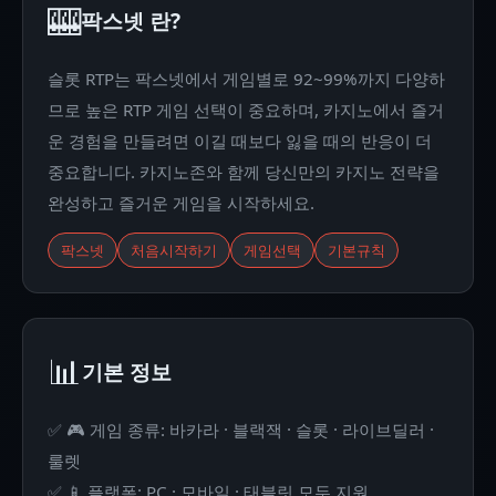
🎰
팍스넷 란?
슬롯 RTP는 팍스넷에서 게임별로 92~99%까지 다양하
므로 높은 RTP 게임 선택이 중요하며, 카지노에서 즐거
운 경험을 만들려면 이길 때보다 잃을 때의 반응이 더
중요합니다. 카지노존와 함께 당신만의 카지노 전략을
완성하고 즐거운 게임을 시작하세요.
팍스넷
처음시작하기
게임선택
기본규칙
📊
기본 정보
✅ 🎮 게임 종류: 바카라 · 블랙잭 · 슬롯 · 라이브딜러 ·
룰렛
✅ 📱 플랫폼: PC · 모바일 · 태블릿 모두 지원