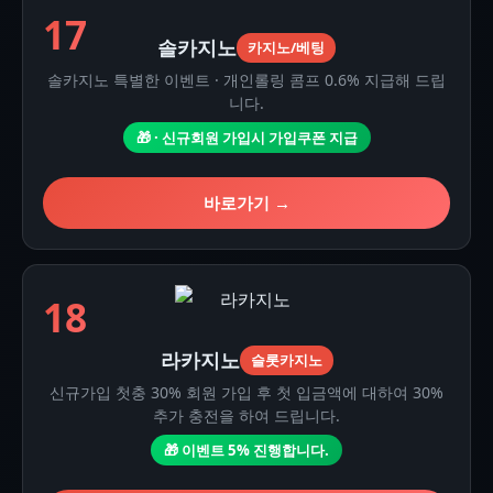
17
솔카지노
카지노/베팅
솔카지노 특별한 이벤트 · 개인롤링 콤프 0.6% 지급해 드립
니다.
🎁 · 신규회원 가입시 가입쿠폰 지급
바로가기 →
18
라카지노
슬롯카지노
신규가입 첫충 30% 회원 가입 후 첫 입금액에 대하여 30%
추가 충전을 하여 드립니다.
🎁 이벤트 5% 진행합니다.