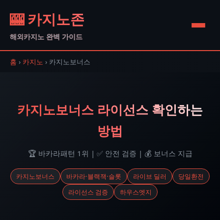
🎰 카지노존
해외카지노 완벽 가이드
홈
›
카지노
› 카지노보너스
카지노보너스 라이선스 확인하는
방법
🏆 바카라패턴 1위 | ✅ 안전 검증 | 💰 보너스 지급
카지노보너스
바카라·블랙잭·슬롯
라이브 딜러
당일환전
라이선스 검증
하우스엣지