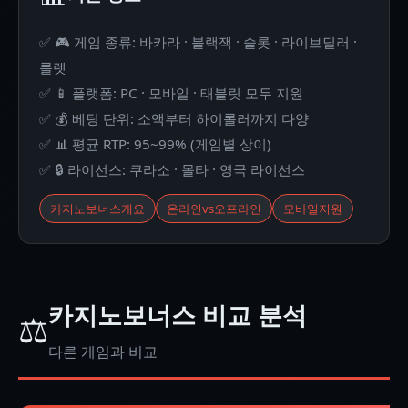
✅ 🎮 게임 종류: 바카라 · 블랙잭 · 슬롯 · 라이브딜러 ·
룰렛
✅ 📱 플랫폼: PC · 모바일 · 태블릿 모두 지원
✅ 💰 베팅 단위: 소액부터 하이롤러까지 다양
✅ 📊 평균 RTP: 95~99% (게임별 상이)
✅ 🔒 라이선스: 쿠라소 · 몰타 · 영국 라이선스
카지노보너스개요
온라인vs오프라인
모바일지원
카지노보너스 비교 분석
⚖️
다른 게임과 비교