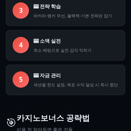
🎰 전략 학습
3
바카라-뱅커 우선, 블랙잭-기본 전략표 암기
🎰 소액 실전
4
최소 베팅으로 실전 감각 익히기
🎰 자금 관리
5
세션별 한도 설정, 목표 수익 달성 시 즉시 중단
카지노보너스 공략법
🎯
이용 전 알아두면 좋은 것들