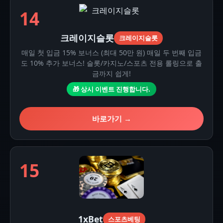
14
크레이지슬롯
크레이지슬롯
매일 첫 입금 15% 보너스 (최대 50만 원) 매일 두 번째 입금
도 10% 추가 보너스! 슬롯/카지노/스포츠 전용 롤링으로 출
금까지 쉽게!
🎁 상시 이벤트 진행합니다.
바로가기 →
15
1xBet
스포츠베팅