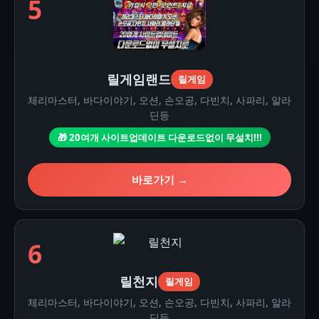
5
릴게임랜드
릴게임
체리마스터, 바다이야기, 오션, 손오공, 다빈치, 사파리, 알라
딘등
🎁 20여개 사이트업데이트 다운로드없이 무설치!!!
바로가기 →
6
릴천지
릴게임
체리마스터, 바다이야기, 오션, 손오공, 다빈치, 사파리, 알라
딘등