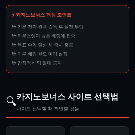
⚡ 카지노보너스 핵심 포인트
🎯 기본 전략 완벽 습득 후 실전 투입
🎯 하우스엣지 낮은 베팅에 집중
🎯 목표 수익 달성 시 즉시 출금
🎯 하루 베팅 한도 미리 설정
🎯 감정적 베팅 절대 금지
카지노보너스 사이트 선택법
🔍
사이트 선택할 때 확인할 것들