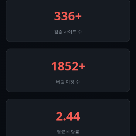
336+
검증 사이트 수
1852+
베팅 마켓 수
2.44
평균 배당률