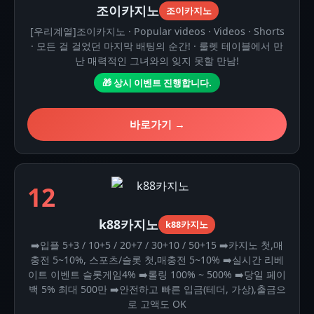
조이카지노
조이카지노
[우리계열]조이카지노 · Popular videos · Videos · Shorts
· 모든 걸 걸었던 마지막 배팅의 순간! · 룰렛 테이블에서 만
난 매력적인 그녀와의 잊지 못할 만남!
🎁 상시 이벤트 진행합니다.
바로가기 →
12
k88카지노
k88카지노
➡️입플 5+3 / 10+5 / 20+7 / 30+10 / 50+15 ➡️카지노 첫,매
충전 5~10%, 스포츠/슬롯 첫,매충전 5~10% ➡️실시간 리베
이트 이벤트 슬롯게임4% ➡️롤링 100% ~ 500% ➡️당일 페이
백 5% 최대 500만 ➡️안전하고 빠른 입금(테더, 가상),출금으
로 고액도 OK