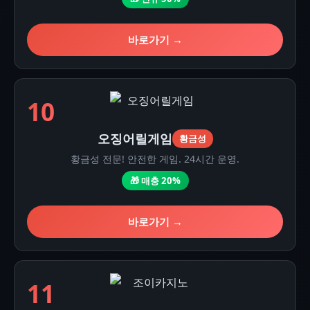
바로가기 →
10
오징어릴게임
황금성
황금성 전문! 안전한 게임. 24시간 운영.
🎁 매충 20%
바로가기 →
11