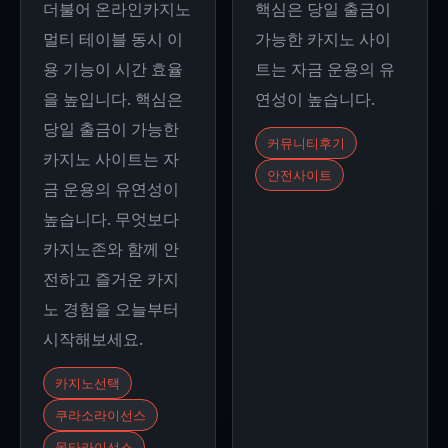
더불어 온라인카지노
핵심은 당일 출금이
멀티 테이블 동시 이
가능한 카지노 사이
용 기능이 시간 효율
트는 자금 운용의 유
을 높입니다. 핵심은
연성이 높습니다.
당일 출금이 가능한
커뮤니티후기
카지노 사이트는 자
안전사이트
금 운용의 유연성이
높습니다. 무엇보다
카지노존와 함께 안
전하고 즐거운 카지
노 경험을 오늘부터
시작해보세요.
카지노선택
쿠라소라이선스
몰타라이선스