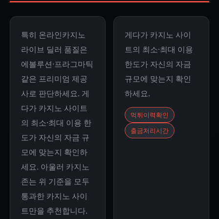
특히 온라인카지노
게다가 카지노 사이
라이브 딜러 품질은
트의 최소·최대 이용
에볼루션·프라그마틱
한도가 자신의 자금
같은 프리미엄 제공
규모에 맞는지 확인
사로 판단하세요. 게
하세요.
다가 카지노 사이트
먹튀이력확인
의 최소·최대 이용 한
출금처리시간
도가 자신의 자금 규
모에 맞는지 확인하
세요. 아울러 카지노
존는 위 기준을 모두
통과한 카지노 사이
트만을 추천합니다.