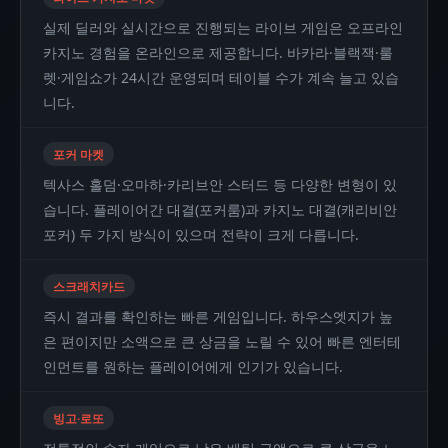
실제 딜러와 실시간으로 진행되는 라이브 게임은 오프라인
카지노 경험을 온라인으로 제공합니다. 바카라·블랙잭·룰
렛·게임쇼가 24시간 운영되며 테이블 수가 계속 늘고 있습
니다.
포커 마켓
텍사스 홀덤·오마하·카리브안 스터드 등 다양한 변형이 있
습니다. 플레이어간 대결(포커룸)과 카지노 대결(캐리비안
포커) 두 가지 방식이 있으며 전략이 크게 다릅니다.
스크래치카드
즉시 결과를 확인하는 빠른 게임입니다. 하우스엣지가 높
은 편이지만 소액으로 큰 상금을 노릴 수 있어 빠른 엔터테
인먼트를 원하는 플레이어에게 인기가 있습니다.
빙고·로또