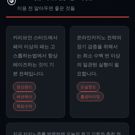
🎯
이용 전 알아두면 좋은 것들
카리브안 스터드에서
온라인카지노 전략의
페어 이상의 패는 고
장기 검증을 위해서
스톱하는법에서 항상
는 최소 수백 번 이상
레이즈하는 것이 기
의 일관된 실행이 필
본 전략입니다.
요합니다.
정선랜드
손실한도
세션예산
출금타이밍
목표수익
지금 카지노존를 방문하면 오늘의 최고 기회와 추천 전