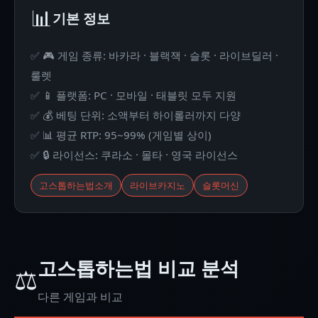
📊
기본 정보
✅ 🎮 게임 종류: 바카라 · 블랙잭 · 슬롯 · 라이브딜러 ·
룰렛
✅ 📱 플랫폼: PC · 모바일 · 태블릿 모두 지원
✅ 💰 베팅 단위: 소액부터 하이롤러까지 다양
✅ 📊 평균 RTP: 95~99% (게임별 상이)
✅ 🔒 라이선스: 쿠라소 · 몰타 · 영국 라이선스
고스톱하는법소개
라이브카지노
슬롯머신
고스톱하는법 비교 분석
⚖️
다른 게임과 비교