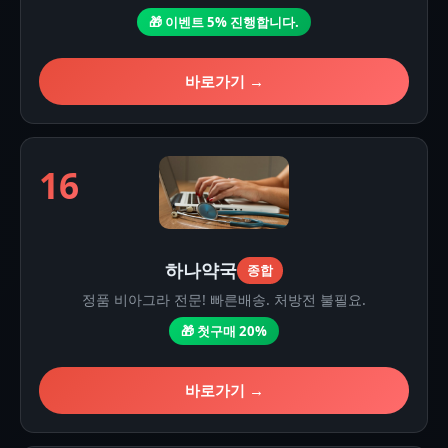
🎁 이벤트 5% 진행합니다.
바로가기 →
16
하나약국
종합
정품 비아그라 전문! 빠른배송. 처방전 불필요.
🎁 첫구매 20%
바로가기 →