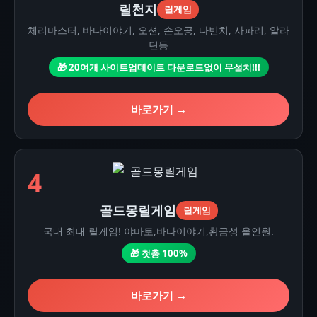
릴천지
릴게임
체리마스터, 바다이야기, 오션, 손오공, 다빈치, 사파리, 알라
딘등
🎁 20여개 사이트업데이트 다운로드없이 무설치!!!
바로가기 →
4
골드몽릴게임
릴게임
국내 최대 릴게임! 야마토,바다이야기,황금성 올인원.
🎁 첫충 100%
바로가기 →