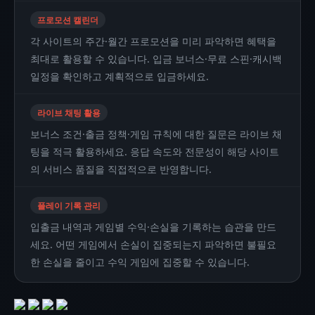
프로모션 캘린더
각 사이트의 주간·월간 프로모션을 미리 파악하면 혜택을
최대로 활용할 수 있습니다. 입금 보너스·무료 스핀·캐시백
일정을 확인하고 계획적으로 입금하세요.
라이브 채팅 활용
보너스 조건·출금 정책·게임 규칙에 대한 질문은 라이브 채
팅을 적극 활용하세요. 응답 속도와 전문성이 해당 사이트
의 서비스 품질을 직접적으로 반영합니다.
플레이 기록 관리
입출금 내역과 게임별 수익·손실을 기록하는 습관을 만드
세요. 어떤 게임에서 손실이 집중되는지 파악하면 불필요
한 손실을 줄이고 수익 게임에 집중할 수 있습니다.