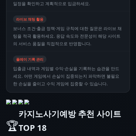
일정을 확인하고 계획적으로 입금하세요.
라이브 채팅 활용
보너스 조건·출금 정책·게임 규칙에 대한 질문은 라이브 채
팅을 적극 활용하세요. 응답 속도와 전문성이 해당 사이트
의 서비스 품질을 직접적으로 반영합니다.
플레이 기록 관리
입출금 내역과 게임별 수익·손실을 기록하는 습관을 만드
세요. 어떤 게임에서 손실이 집중되는지 파악하면 불필요
한 손실을 줄이고 수익 게임에 집중할 수 있습니다.
카지노사기예방 추천 사이트
🏆
TOP 18