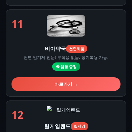
11
비아약국
천연제품
천연 발기제 전문! 부작용 없음. 장기복용 가능.
🎁 샘플 증정
바로가기 →
12
릴게임랜드
릴게임