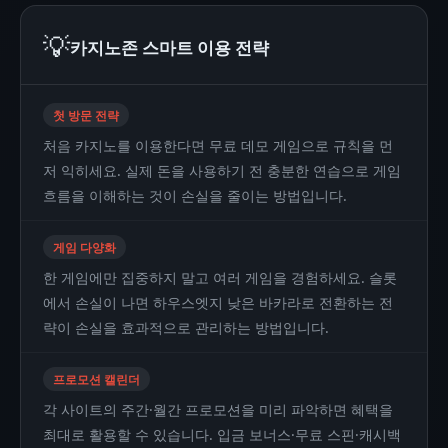
💡
카지노존 스마트 이용 전략
첫 방문 전략
처음 카지노를 이용한다면 무료 데모 게임으로 규칙을 먼
저 익히세요. 실제 돈을 사용하기 전 충분한 연습으로 게임
흐름을 이해하는 것이 손실을 줄이는 방법입니다.
게임 다양화
한 게임에만 집중하지 말고 여러 게임을 경험하세요. 슬롯
에서 손실이 나면 하우스엣지 낮은 바카라로 전환하는 전
략이 손실을 효과적으로 관리하는 방법입니다.
프로모션 캘린더
각 사이트의 주간·월간 프로모션을 미리 파악하면 혜택을
최대로 활용할 수 있습니다. 입금 보너스·무료 스핀·캐시백