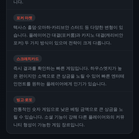
니다.
포커 마켓
텍사스 홀덤·오마하·카리브안 스터드 등 다양한 변형이 있
습니다. 플레이어간 대결(포커룸)과 카지노 대결(캐리비안
포커) 두 가지 방식이 있으며 전략이 크게 다릅니다.
스크래치카드
즉시 결과를 확인하는 빠른 게임입니다. 하우스엣지가 높
은 편이지만 소액으로 큰 상금을 노릴 수 있어 빠른 엔터테
인먼트를 원하는 플레이어에게 인기가 있습니다.
빙고·로또
전통적인 숫자 게임으로 낮은 베팅 금액으로 큰 상금을 노
릴 수 있습니다. 소셜 기능이 강해 다른 플레이어와의 커뮤
니티 형성이 가능한 게임 장르입니다.