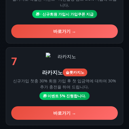
니다.
🎁 · 신규회원 가입시 가입쿠폰 지급
바로가기 →
7
라카지노
슬롯카지노
신규가입 첫충 30% 회원 가입 후 첫 입금액에 대하여 30%
추가 충전을 하여 드립니다.
🎁 이벤트 5% 진행합니다.
바로가기 →