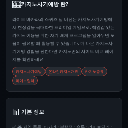
🎰
카지노사기예방 란?
라이브 바카라의 스퀴즈 딜 버전은 카지노사기예방에
서 현장감을 극대화한 프리미엄 게임으로, 책임감 있는
카지노 이용을 위한 자기 배제 프로그램을 알아두면 도
움이 필요할 때 활용할 수 있습니다. 더 나은 카지노사
기예방 경험을 원한다면 카지노존의 사이트 비교 페이
지를 확인하세요.
카지노사기예방
온라인카지노개요
카지노종류
라이브딜러
📊
기본 정보
✅ 🎮 게임 종류: 바카라 · 블랙잭 · 슬롯 · 라이브딜러 ·