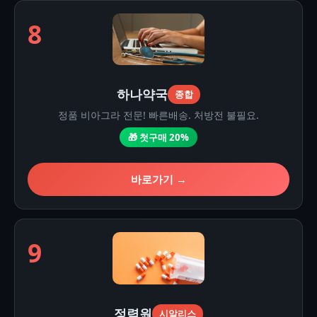
8
하나약국
종합
정품 비아그라 전문! 빠른배송. 처방전 불필요.
🎁 첫구매 20%
바로가기 →
9
정력원
시알리스