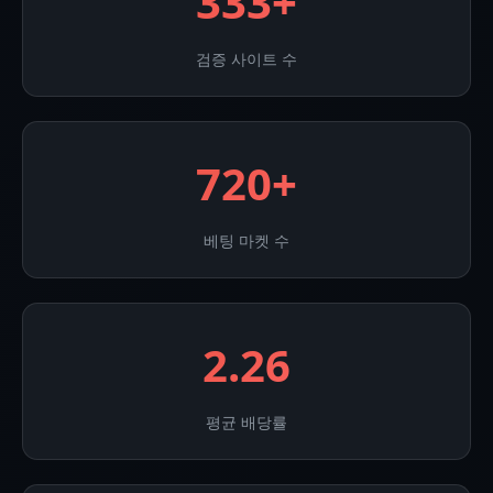
333+
검증 사이트 수
720+
베팅 마켓 수
2.26
평균 배당률