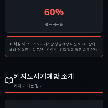
60%
출금 성공률
📊
핵심 지표:
카지노사기예방 평균 배당 마진 4.3% · 상위
베터 월 평균 수익 7,934 포인트 · 전략 적용 평균 승률 60%
카지노사기예방 소개
📖
카지노 기본 정보