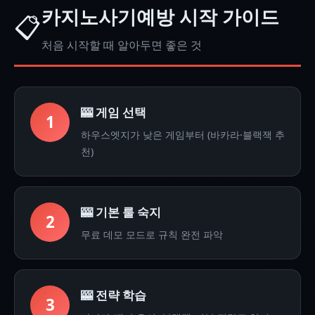
카지노사기예방 시작 가이드
📋
처음 시작할 때 알아두면 좋은 것
🎰 게임 선택
1
하우스엣지가 낮은 게임부터 (바카라·블랙잭 추
천)
🎰 기본 룰 숙지
2
무료 데모 모드로 규칙 완전 파악
🎰 전략 학습
3