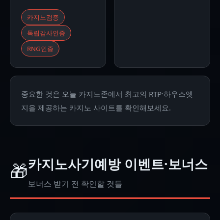
카지노검증
독립감사인증
RNG인증
중요한 것은 오늘 카지노존에서 최고의 RTP·하우스엣
지을 제공하는 카지노 사이트를 확인해보세요.
카지노사기예방 이벤트·보너스
🎁
보너스 받기 전 확인할 것들