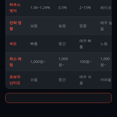
하우스
1.06~1.24%
0.5%
2~15%
레이크
엣지
전략 영
매우 높
낮음
높음
없음
향
음
매우 빠
속도
빠름
중간
느림
름
최소 베
1,000
1,000
1,000원~
100원~
팅
원~
원~
초보자
매우 쉬
쉬움
중간
어려움
난이도
움