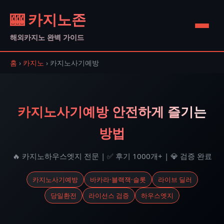
🎰 카지노존
해외카지노 완벽 가이드
홈
›
카지노
› 카지노사기예방
카지노사기예방 안전하게 즐기는
방법
🔥 카지노하우스엣지 전문 | ✅ 후기 1000개+ | 💎 검증 완료
카지노사기예방
바카라·블랙잭·슬롯
라이브 딜러
당일환전
라이선스 검증
하우스엣지