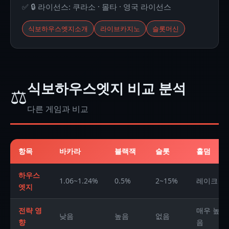
✅ 🔒 라이선스: 쿠라소 · 몰타 · 영국 라이선스
식보하우스엣지소개
라이브카지노
슬롯머신
식보하우스엣지 비교 분석
⚖️
다른 게임과 비교
항목
바카라
블랙잭
슬롯
홀덤
하우스
1.06~1.24%
0.5%
2~15%
레이크
엣지
전략 영
매우 높
낮음
높음
없음
향
음