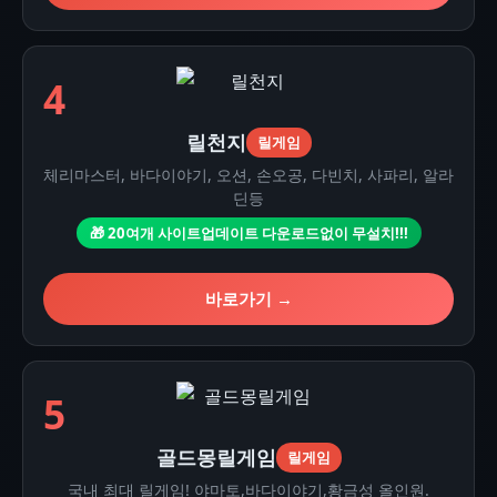
4
릴천지
릴게임
체리마스터, 바다이야기, 오션, 손오공, 다빈치, 사파리, 알라
딘등
🎁 20여개 사이트업데이트 다운로드없이 무설치!!!
바로가기 →
5
골드몽릴게임
릴게임
국내 최대 릴게임! 야마토,바다이야기,황금성 올인원.