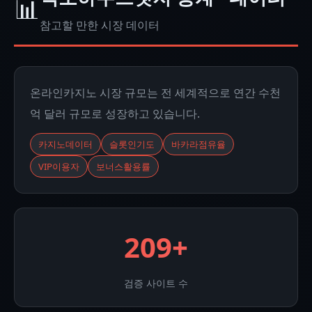
📊
참고할 만한 시장 데이터
온라인카지노 시장 규모는 전 세계적으로 연간 수천
억 달러 규모로 성장하고 있습니다.
카지노데이터
슬롯인기도
바카라점유율
VIP이용자
보너스활용률
209+
검증 사이트 수