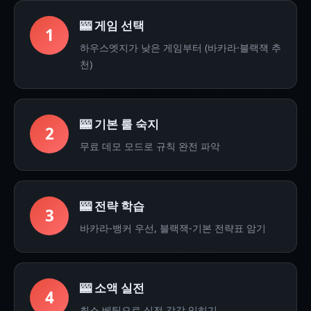
🎰 게임 선택
1
하우스엣지가 낮은 게임부터 (바카라·블랙잭 추
천)
🎰 기본 룰 숙지
2
무료 데모 모드로 규칙 완전 파악
🎰 전략 학습
3
바카라-뱅커 우선, 블랙잭-기본 전략표 암기
🎰 소액 실전
4
최소 베팅으로 실전 감각 익히기