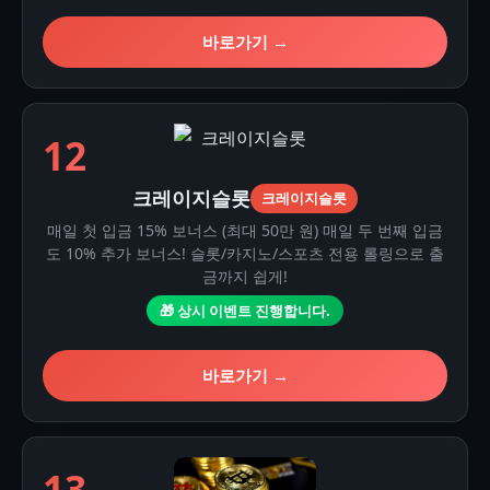
바로가기 →
12
크레이지슬롯
크레이지슬롯
매일 첫 입금 15% 보너스 (최대 50만 원) 매일 두 번째 입금
도 10% 추가 보너스! 슬롯/카지노/스포츠 전용 롤링으로 출
금까지 쉽게!
🎁 상시 이벤트 진행합니다.
바로가기 →
13