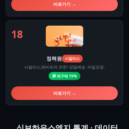
바로가기 →
18
정력원
시알리스
시알리스,레비트라 전문! 당일배송. 비밀포장.
🎁 재구매 15%
바로가기 →
식보하우스엣지 통계 · 데이터