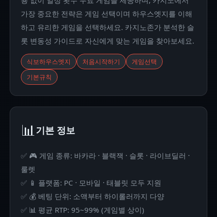
용 없이 일정 횟수 무료 게임을 제공하며, 카지노에서
가장 중요한 전략은 게임 선택이며 하우스엣지를 이해
하고 유리한 게임을 선택하세요. 카지노존가 분석한 슬
롯 변동성 가이드로 자신에게 맞는 게임을 찾아보세요.
식보하우스엣지
처음시작하기
게임선택
기본규칙
📊
기본 정보
✅ 🎮 게임 종류: 바카라 · 블랙잭 · 슬롯 · 라이브딜러 ·
룰렛
✅ 📱 플랫폼: PC · 모바일 · 태블릿 모두 지원
✅ 💰 베팅 단위: 소액부터 하이롤러까지 다양
✅ 📊 평균 RTP: 95~99% (게임별 상이)