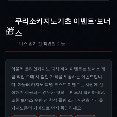
쿠라소카지노기초 이벤트·보너
🎁
스
보너스 받기 전 확인할 것들
아울러 온라인카지노 피처 바이 이벤트는 보너스 게
임 직접 구매 시 할인 가격을 제공하는 이벤트입니
다. 아울러 카지노 특별 부스트 이벤트는 사전에 신
청해야 적용되는 경우가 많으니 반드시 확인하세요.
또한 보너스 수령 전 항상 롤링 조건과 유효 기간을
카지노존의 가이드로 먼저 확인하세요.