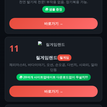
천연 발기제 전문! 부작용 없음. 장기복용 가능.
🎁 샘플 증정
바로가기 →
11
릴게임랜드
릴게임
체리마스터, 바다이야기, 오션, 손오공, 다빈치, 사파리, 알라
딘등
🎁 20여개 사이트업데이트 다운로드없이 무설치!!!
바로가기 →