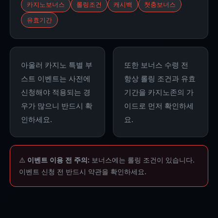
카지노보너스
롤링조건
캐시백
첫충보너스
유효기간
아울러 카지노 특별 부
또한 보너스 수령 전
스트 이벤트는 사전에
항상 롤링 조건과 유효
신청해야 적용되는 경
기간을 카지노존의 가
우가 많으니 반드시 확
이드로 먼저 확인하세
인하세요.
요.
⚠️
이벤트 이용 전 주의:
보너스에는 롤링 조건이 있습니다.
이벤트 신청 전 반드시 약관을 확인하세요.