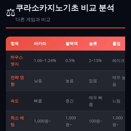
쿠라소카지노기초 비교 분석
⚖️
다른 게임과 비교
항목
바카라
블랙잭
슬롯
홀덤
하우스
1.06~1.24%
0.5%
2~15%
레이크
엣지
전략 영
매우 높
낮음
높음
없음
향
음
매우 빠
속도
빠름
중간
느림
름
최소 베
1,000
1,000
1,000원~
100원~
팅
원~
원~