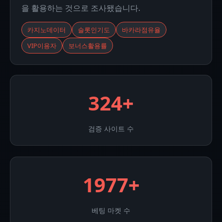
을 활용하는 것으로 조사됐습니다.
카지노데이터
슬롯인기도
바카라점유율
VIP이용자
보너스활용률
324+
검증 사이트 수
1977+
베팅 마켓 수