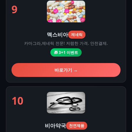
9
맥스비아
제네릭
카마그라,제네릭 전문! 저렴한 가격. 안전결제.
🎁 3+1 이벤트
바로가기 →
10
비아약국
천연제품