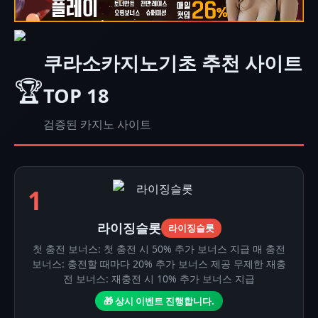
쿠라소카지노기초 추천 사이트
🏆
TOP 18
검증된 카지노 사이트
1
라이징슬롯
라이징슬롯
첫 충전 보너스: 첫 충전 시 50% 추가 보너스 지급 매 충전
보너스: 충전할 때마다 20% 추가 보너스 제공 무제한 재충
전 보너스: 재충전 시 10% 추가 보너스 지급
🎁 상시 이벤트 진행합니다.