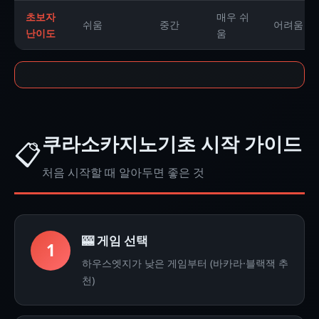
초보자
매우 쉬
쉬움
중간
어려움
난이도
움
쿠라소카지노기초 시작 가이드
📋
처음 시작할 때 알아두면 좋은 것
🎰 게임 선택
1
하우스엣지가 낮은 게임부터 (바카라·블랙잭 추
천)