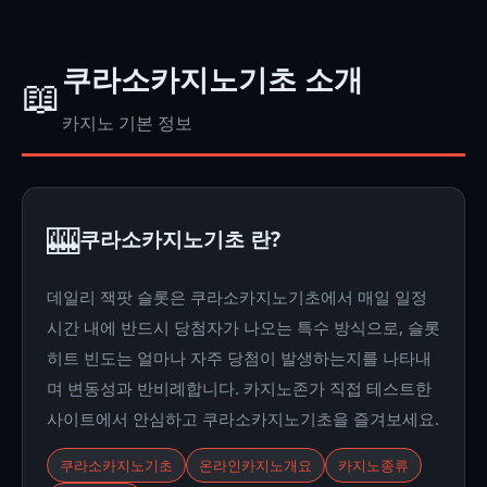
쿠라소카지노기초 소개
📖
카지노 기본 정보
🎰
쿠라소카지노기초 란?
데일리 잭팟 슬롯은 쿠라소카지노기초에서 매일 일정
시간 내에 반드시 당첨자가 나오는 특수 방식으로, 슬롯
히트 빈도는 얼마나 자주 당첨이 발생하는지를 나타내
며 변동성과 반비례합니다. 카지노존가 직접 테스트한
사이트에서 안심하고 쿠라소카지노기초을 즐겨보세요.
쿠라소카지노기초
온라인카지노개요
카지노종류