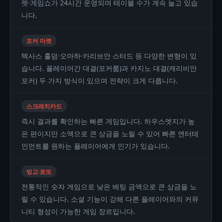
렛·게임쇼가 24시간 운영되며 테이블 수가 계속 늘고 있습
니다.
포커 마켓
텍사스 홀덤·오마하·카리브안 스터드 등 다양한 변형이 있
습니다. 플레이어간 대결(포커룸)과 카지노 대결(캐리비안
포커) 두 가지 방식이 있으며 전략이 크게 다릅니다.
스크래치카드
즉시 결과를 확인하는 빠른 게임입니다. 하우스엣지가 높
은 편이지만 소액으로 큰 상금을 노릴 수 있어 빠른 엔터테
인먼트를 원하는 플레이어에게 인기가 있습니다.
빙고·로또
전통적인 숫자 게임으로 낮은 베팅 금액으로 큰 상금을 노
릴 수 있습니다. 소셜 기능이 강해 다른 플레이어와의 커뮤
니티 형성이 가능한 게임 장르입니다.