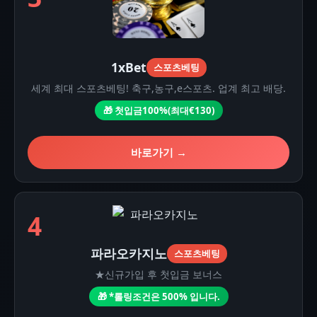
1xBet
스포츠베팅
세계 최대 스포츠베팅! 축구,농구,e스포츠. 업계 최고 배당.
🎁 첫입금100%(최대€130)
바로가기 →
4
파라오카지노
스포츠베팅
★신규가입 후 첫입금 보너스
🎁 *롤링조건은 500% 입니다.