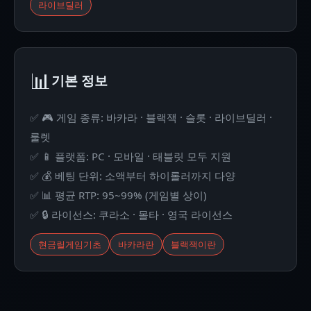
라이브딜러
📊
기본 정보
✅ 🎮 게임 종류: 바카라 · 블랙잭 · 슬롯 · 라이브딜러 ·
룰렛
✅ 📱 플랫폼: PC · 모바일 · 태블릿 모두 지원
✅ 💰 베팅 단위: 소액부터 하이롤러까지 다양
✅ 📊 평균 RTP: 95~99% (게임별 상이)
✅ 🔒 라이선스: 쿠라소 · 몰타 · 영국 라이선스
현금릴게임기초
바카라란
블랙잭이란