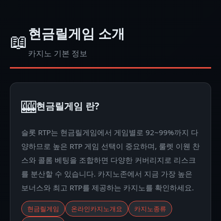
현금릴게임 소개
📖
카지노 기본 정보
🎰
현금릴게임 란?
슬롯 RTP는 현금릴게임에서 게임별로 92~99%까지 다
양하므로 높은 RTP 게임 선택이 중요하며, 룰렛 이웬 찬
스와 콜롬 베팅을 조합하면 다양한 커버리지로 리스크
를 분산할 수 있습니다. 카지노존에서 지금 가장 높은
보너스와 최고 RTP를 제공하는 카지노를 확인하세요.
현금릴게임
온라인카지노개요
카지노종류