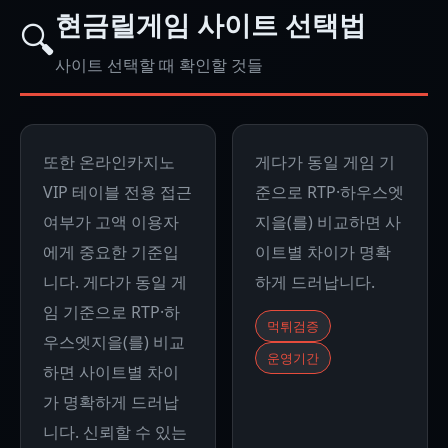
현금릴게임 사이트 선택법
🔍
사이트 선택할 때 확인할 것들
또한 온라인카지노
게다가 동일 게임 기
VIP 테이블 전용 접근
준으로 RTP·하우스엣
여부가 고액 이용자
지을(를) 비교하면 사
에게 중요한 기준입
이트별 차이가 명확
니다. 게다가 동일 게
하게 드러납니다.
임 기준으로 RTP·하
먹튀검증
우스엣지을(를) 비교
운영기간
하면 사이트별 차이
가 명확하게 드러납
니다. 신뢰할 수 있는