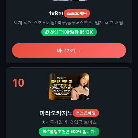
1xBet
스포츠베팅
세계 최대 스포츠베팅! 축구,농구,e스포츠. 업계 최고 배당.
🎁 첫입금100%(최대€130)
바로가기 →
10
파라오카지노
스포츠베팅
★신규가입 후 첫입금 보너스
🎁 *롤링조건은 500% 입니다.