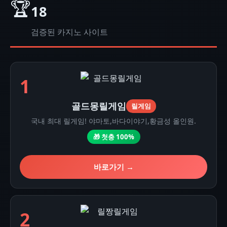
🏆
18
검증된 카지노 사이트
1
골드몽릴게임
릴게임
국내 최대 릴게임! 야마토,바다이야기,황금성 올인원.
🎁 첫충 100%
바로가기 →
2