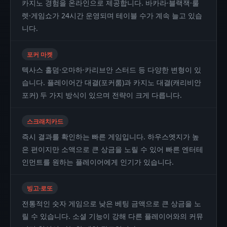
카지노 경험을 온라인으로 제공합니다. 바카라·블랙잭·룰
렛·게임쇼가 24시간 운영되며 테이블 수가 계속 늘고 있습
니다.
포커 마켓
텍사스 홀덤·오마하·카리브안 스터드 등 다양한 변형이 있
습니다. 플레이어간 대결(포커룸)과 카지노 대결(캐리비안
포커) 두 가지 방식이 있으며 전략이 크게 다릅니다.
스크래치카드
즉시 결과를 확인하는 빠른 게임입니다. 하우스엣지가 높
은 편이지만 소액으로 큰 상금을 노릴 수 있어 빠른 엔터테
인먼트를 원하는 플레이어에게 인기가 있습니다.
빙고·로또
전통적인 숫자 게임으로 낮은 베팅 금액으로 큰 상금을 노
릴 수 있습니다. 소셜 기능이 강해 다른 플레이어와의 커뮤