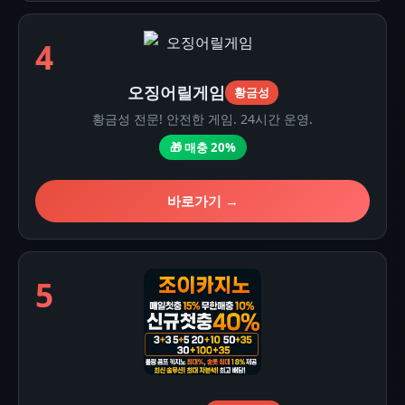
4
오징어릴게임
황금성
황금성 전문! 안전한 게임. 24시간 운영.
🎁 매충 20%
바로가기 →
5