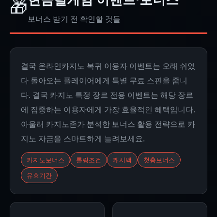
🎁
보너스 받기 전 확인할 것들
결국 온라인카지노 복귀 이용자 이벤트는 오래 쉬었
다 돌아오는 플레이어에게 특별 무료 스핀을 줍니
다. 결국 카지노 특정 장르 전용 이벤트는 해당 장르
에 집중하는 이용자에게 가장 효율적인 혜택입니다.
아울러 카지노존가 분석한 보너스 활용 전략으로 카
지노 자금을 스마트하게 늘려보세요.
카지노보너스
롤링조건
캐시백
첫충보너스
유효기간