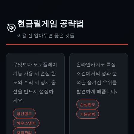
현금릴게임 공략법
🎯
이용 전 알아두면 좋은 것들
무엇보다 오토플레이
온라인카지노 특정
기능 사용 시 손실 한
조건에서의 성과 분
도와 수익 시 정지 옵
석은 숨겨진 우위를
션을 반드시 설정하
발견하게 해줍니다.
세요.
손실한도
정선랜드
기본전략
하우스엣지
자금관리