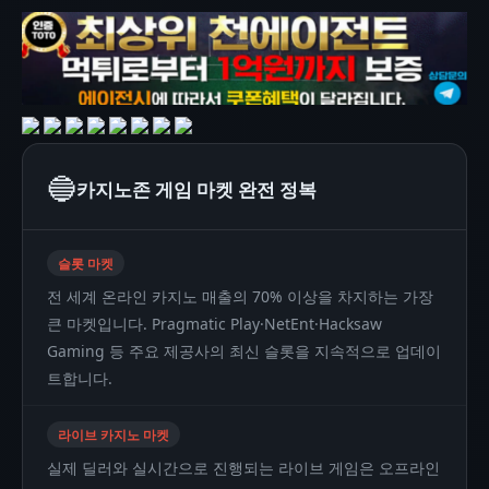
🔵
카지노존 게임 마켓 완전 정복
슬롯 마켓
전 세계 온라인 카지노 매출의 70% 이상을 차지하는 가장
큰 마켓입니다. Pragmatic Play·NetEnt·Hacksaw
Gaming 등 주요 제공사의 최신 슬롯을 지속적으로 업데이
트합니다.
라이브 카지노 마켓
실제 딜러와 실시간으로 진행되는 라이브 게임은 오프라인