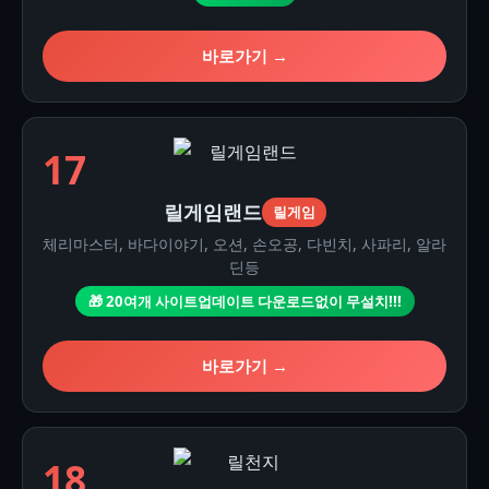
바로가기 →
17
릴게임랜드
릴게임
체리마스터, 바다이야기, 오션, 손오공, 다빈치, 사파리, 알라
딘등
🎁 20여개 사이트업데이트 다운로드없이 무설치!!!
바로가기 →
18