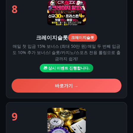
8
크레이지슬롯
크레이지슬롯
매일 첫 입금 15% 보너스 (최대 50만 원) 매일 두 번째 입금
도 10% 추가 보너스! 슬롯/카지노/스포츠 전용 롤링으로 출
금까지 쉽게!
🎁 상시 이벤트 진행합니다.
바로가기 →
9