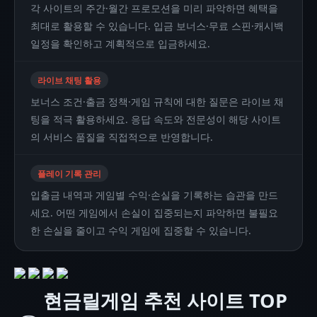
각 사이트의 주간·월간 프로모션을 미리 파악하면 혜택을
최대로 활용할 수 있습니다. 입금 보너스·무료 스핀·캐시백
일정을 확인하고 계획적으로 입금하세요.
라이브 채팅 활용
보너스 조건·출금 정책·게임 규칙에 대한 질문은 라이브 채
팅을 적극 활용하세요. 응답 속도와 전문성이 해당 사이트
의 서비스 품질을 직접적으로 반영합니다.
플레이 기록 관리
입출금 내역과 게임별 수익·손실을 기록하는 습관을 만드
세요. 어떤 게임에서 손실이 집중되는지 파악하면 불필요
한 손실을 줄이고 수익 게임에 집중할 수 있습니다.
현금릴게임 추천 사이트 TOP