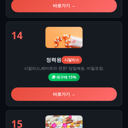
바로가기 →
14
정력원
시알리스
시알리스,레비트라 전문! 당일배송. 비밀포장.
🎁 재구매 15%
바로가기 →
15