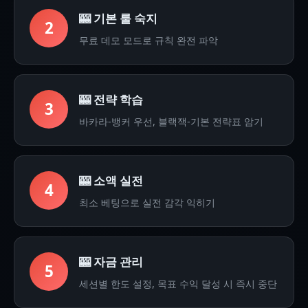
🎰 기본 룰 숙지
2
무료 데모 모드로 규칙 완전 파악
🎰 전략 학습
3
바카라-뱅커 우선, 블랙잭-기본 전략표 암기
🎰 소액 실전
4
최소 베팅으로 실전 감각 익히기
🎰 자금 관리
5
세션별 한도 설정, 목표 수익 달성 시 즉시 중단