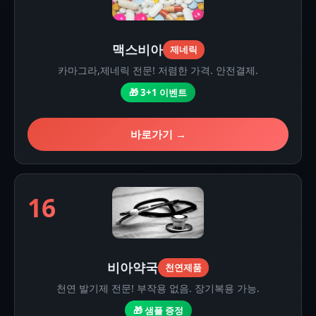
맥스비아
제네릭
카마그라,제네릭 전문! 저렴한 가격. 안전결제.
🎁 3+1 이벤트
바로가기 →
16
비아약국
천연제품
천연 발기제 전문! 부작용 없음. 장기복용 가능.
🎁 샘플 증정