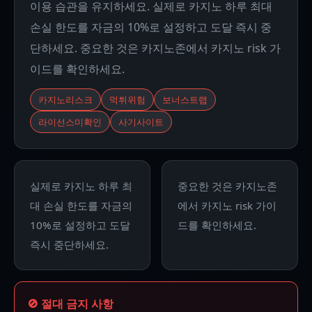
실제로 카지노 중독 위험을 항상 인식하고 건강한
이용 습관을 유지하세요. 실제로 카지노 하루 최대
손실 한도를 자금의 10%로 설정하고 도달 즉시 중
단하세요. 중요한 것은 카지노존에서 카지노 risk 가
이드를 확인하세요.
카지노리스크
먹튀위험
보너스트랩
라이선스미확인
사기사이트
실제로 카지노 하루 최
중요한 것은 카지노존
대 손실 한도를 자금의
에서 카지노 risk 가이
10%로 설정하고 도달
드를 확인하세요.