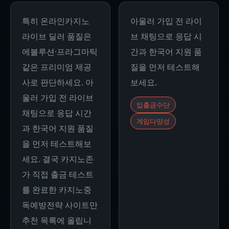
🔍
택법
사이트 선택할 때 확인할 것들
특히 온라인카지노
아울러 가입 전 라이
라이브 딜러 품질은
브 채팅으로 응답 시
에볼루션·프라그마틱
간과 한국어 지원 품
같은 프리미엄 제공
질을 먼저 테스트해
사로 판단하세요. 아
보세요.
울러 가입 전 라이브
입출금수단
채팅으로 응답 시간
게임다양성
과 한국어 지원 품질
을 먼저 테스트해보
세요. 결국 카지노존