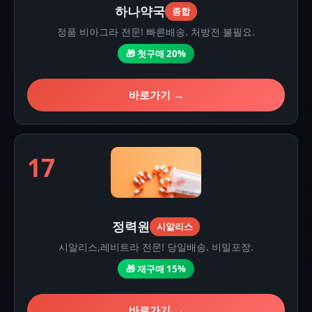
16
하나약국
종합
정품 비아그라 전문! 빠른배송. 처방전 불필요.
🎁 첫구매 20%
바로가기 →
17
정력원
시알리스