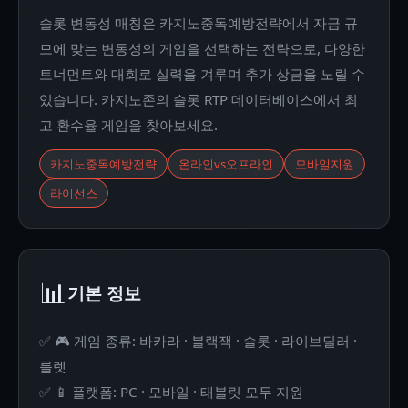
🎰
카지노중독예방전략 란?
슬롯 변동성 매칭은 카지노중독예방전략에서 자금 규
모에 맞는 변동성의 게임을 선택하는 전략으로, 다양한
토너먼트와 대회로 실력을 겨루며 추가 상금을 노릴 수
있습니다. 카지노존의 슬롯 RTP 데이터베이스에서 최
고 환수율 게임을 찾아보세요.
카지노중독예방전략
온라인vs오프라인
모바일지원
라이선스
📊
기본 정보