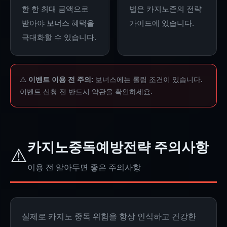
중요한 것은 카지노 입
특히 보너스를 가장 스
금 매칭 보너스는 가능
마트하게 활용하는 방
한 한 최대 금액으로
법은 카지노존의 전략
받아야 보너스 혜택을
가이드에 있습니다.
극대화할 수 있습니다.
⚠️
이벤트 이용 전 주의:
보너스에는 롤링 조건이 있습니다.
이벤트 신청 전 반드시 약관을 확인하세요.
카지노중독예방전략 주의사항
⚠️
이용 전 알아두면 좋은 주의사항