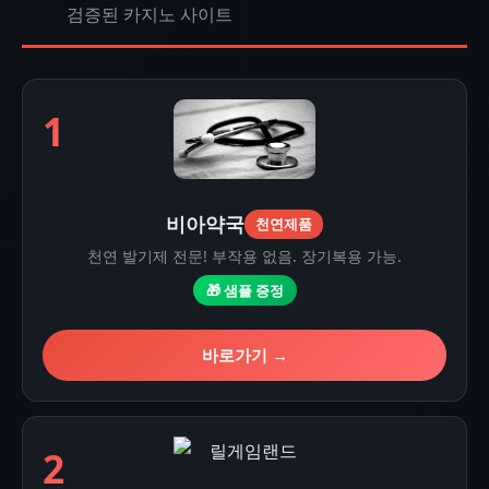
검증된 카지노 사이트
1
비아약국
천연제품
천연 발기제 전문! 부작용 없음. 장기복용 가능.
🎁 샘플 증정
바로가기 →
2