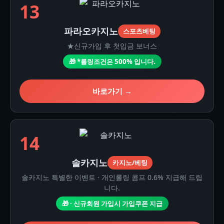
바로가기 →
13
파라오카지노
스포츠베팅
★신규가입 후 첫입금 보너스
🎁 *롤링조건은 500% 입니다.
바로가기 →
14
솔카지노
카지노/베팅