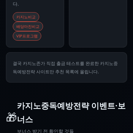
가 직접 출금 테스트
를 완료한 카지노중
독예방전략 사이트만
추천 목록에 올립니
다.
카지노비교
배당마진비교
VIP프로그램
결국 카지노존가 직접 출금 테스트를 완료한 카지노중
독예방전략 사이트만 추천 목록에 올립니다.