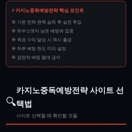
오늘 카지노존에서 처음 시작하는 분들을 위한 기초 전
략 가이드를 확인해보세요.
⚡ 카지노중독예방전략 핵심 포인트
🎯 기본 전략 완벽 습득 후 실전 투입
🎯 하우스엣지 낮은 베팅에 집중
🎯 목표 수익 달성 시 즉시 출금
🎯 하루 베팅 한도 미리 설정
🎯 감정적 베팅 절대 금지
카지노중독예방전략 사이트 선