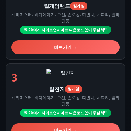
릴게임랜드
릴게임
체리마스터, 바다이야기, 오션, 손오공, 다빈치, 사파리, 알라
딘등
🎁 20여개 사이트업데이트 다운로드없이 무설치!!!
바로가기 →
3
릴천지
릴게임
체리마스터, 바다이야기, 오션, 손오공, 다빈치, 사파리, 알라
딘등
🎁 20여개 사이트업데이트 다운로드없이 무설치!!!
바로가기 →